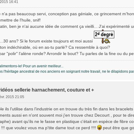
. 2015 16:41
ce n'a pas beaucoup servi, conception pas géniale, ce grincement m'horri
ettre de l'huile, snif!
satin, ben je n'ai aucune idée de comment ça vieilli... J'ai expérimenté 
...30 ans? Si le forum existe toujours et moi aussi
ton indéchirable, où en as-tu parlé? Ca ressemble à quoi?
ar "polir" l'alène ronde? Arrondir le bout? Tu parles de la fine ou du p
alimentons-le! Pour un avenir meilleur...
s l'héritage ancestral de nos anciens en soignant notre travail, ne le dilapidons pa
vidéos sellerie harnachement, couture et +
févr. 2015 21:05
le ils l'utilise dans l'industrie on en trouve du très fin dans les bracel
ments aussi en n'ont souvent moi j'en trouve chez Decourt , pour te di
raphe) avant qu'ils ne le fasse en plastique c'était en espèce de fibre
e !!! que voulez vous ma p'tite dame tout ce perd !!!!
peut être que gog