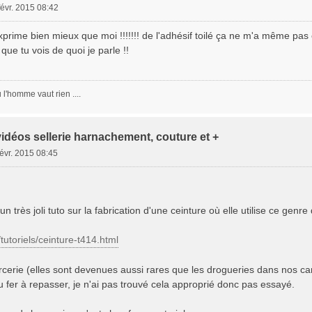
févr. 2015 08:42
xprime bien mieux que moi !!!!!!! de l'adhésif toilé ça ne m'a même pas éf
t que tu vois de quoi je parle !!
l'homme vaut rien ....
vidéos sellerie harnachement, couture et +
févr. 2015 08:45
très joli tuto sur la fabrication d'une ceinture où elle utilise ce genre 
r/tutoriels/ceinture-t414.html
rcerie (elles sont devenues aussi rares que les drogueries dans nos ca
au fer à repasser, je n'ai pas trouvé cela approprié donc pas essayé.