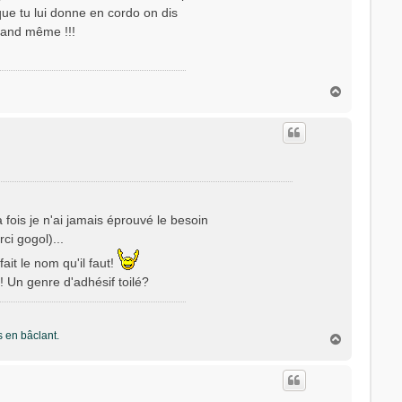
 que tu lui donne en cordo on dis
 quand même !!!
H
a
u
t
ma fois je n'ai jamais éprouvé le besoin
ci gogol)...
fait le nom qu'il faut!
e! Un genre d'adhésif toilé?
s en bâclant.
H
a
u
t