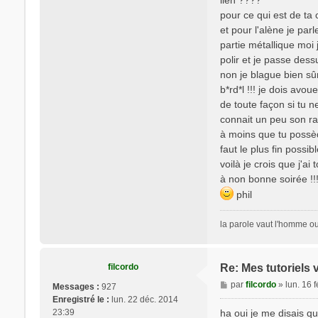
lien ????
o
pour ce qui est de ta 
n
t
et pour l'alène je parl
a
partie métallique moi 
c
polir et je passe dess
t
non je blague bien sûr
e
b*rd*l !!! je dois avou
r
de toute façon si tu 
f
i
connait un peu son rayo
l
à moins que tu possède
c
faut le plus fin possi
o
voilà je crois que j'ai t
r
à non bonne soirée !!
d
phil
o
la parole vaut l'homme ou 
filcordo
Re: Mes tutoriels 
M
par
filcordo
»
lun. 16 
Messages :
927
e
Enregistré le :
lun. 22 déc. 2014
s
23:39
ha oui je me disais que