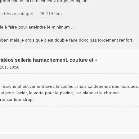
grand chose, si ce n'est chez farges et aiglon :
n.fr/souscategori ... 26-119.htm
 à faire pour atteindre le minimum ...
ruban mais je crois que c'est double face donc pas forcement renfort.
vidéos sellerie harnachement, couture et +
. 2015 10:56
ça marche effectivement avec la couleur, mais ça dépends des marques.
st pour l'acier, la verte pour le platine, l’or blanc et le chrome.
rte sur leur strop.