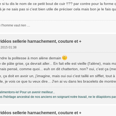
ffe si tu dis le nom de ce petit bout de cuir !!?? par contre pour la forme
voilà je ne sais pas si c'est bien utile de préciser cela mais bon je le fais
l'homme vaut rien ....
vidéos sellerie harnachement, couture et +
. 2015 01:38
ndre la politesse à mon alène demain
 de pâte grise, ça devrait aller... En fait elle est vieille (l'alène), mais 
 jamais pensé, comme quoi... euh on dit chatterton, non? oui, c'est ça (mer
 ça doit en avoir un, j'imagine, mais oui oui c'est taillé en sifflet, tout à 
le, je vois ce que tu veux dire... J'en ai vu dans les bracelets de montr
alimentons-le! Pour un avenir meilleur...
s l'héritage ancestral de nos anciens en soignant notre travail, ne le dilapidons pa
vidéos sellerie harnachement, couture et +