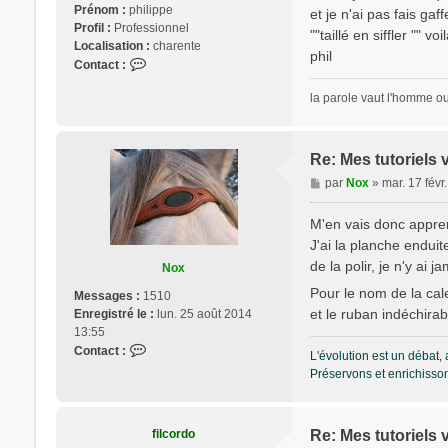
s
Prénom :
philippe
et je n'ai pas fais ga
a
Profil :
Professionnel
""taillé en siffler "" 
g
Localisation :
charente
phil
e
C
Contact :
o
la parole vaut l'homme ou 
n
t
a
c
Re: Mes tutoriels 
t
M
par
Nox
»
mar. 17 févr
e
e
r
s
M'en vais donc appre
f
s
i
J'ai la planche enduite
a
l
de la polir, je n'y ai
Nox
g
c
e
Pour le nom de la cale,
Messages :
1510
o
et le ruban indéchirab
Enregistré le :
lun. 25 août 2014
r
13:55
d
C
Contact :
o
L'évolution est un débat, 
o
Préservons et enrichisson
n
t
a
filcordo
Re: Mes tutoriels 
c