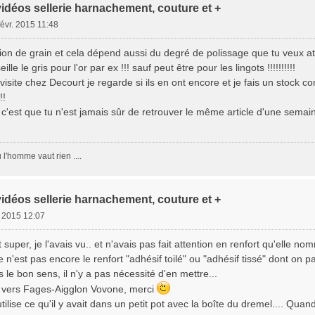
vidéos sellerie harnachement, couture et +
févr. 2015 11:48
tion de grain et cela dépend aussi du degré de polissage que tu veux 
le le gris pour l'or par ex !!! sauf peut être pour les lingots !!!!!!!!!!
visite chez Decourt je regarde si ils en ont encore et je fais un stock
!!
'est que tu n'est jamais sûr de retrouver le même article d'une semaine 
l'homme vaut rien ....
vidéos sellerie harnachement, couture et +
. 2015 12:07
t super, je l'avais vu.. et n'avais pas fait attention en renfort qu'elle
ce n'est pas encore le renfort "adhésif toilé" ou "adhésif tissé" dont on pa
ans le bon sens, il n'y a pas nécessité d'en mettre...
n vers Fages-Aigglon Vovone, merci
'utilise ce qu'il y avait dans un petit pot avec la boîte du dremel.... Qua