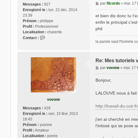
t
M
par
filcordo
»
mar. 17 
Messages :
927
e
e
Enregistré le :
lun. 22 déc. 2014
r
s
23:39
et bien dis donc tu t'e
N
s
Prénom :
philippe
enfin le principal c'es
o
a
Profil :
Professionnel
phil
x
g
Localisation :
charente
e
C
Contact :
la parole vaut l'homme ou 
o
n
t
a
Re: Mes tutoriels 
c
M
par
vovone
»
mar. 17 
t
e
e
s
Bonjour,
r
s
f
a
i
LALOUVE nous à fait un 
g
l
vovone
e
c
http://travail-du-cuir.f
Messages :
429
o
Enregistré le :
ven. 15 févr. 2013
r
j'en ai cherché en me
18:45
d
Prénom :
yvonne
l'intissé qui se pose 
o
Profil :
Amateur
Localisation :
yonne