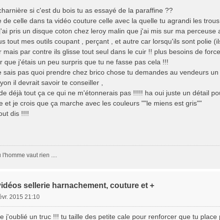
charnière si c'est du bois tu as essayé de la paraffine ??
e de celle dans ta vidéo couture celle avec la quelle tu agrandi les trous 
j'ai pris un disque coton chez leroy malin que j'ai mis sur ma perceuse 
us tout mes outils coupant , perçant , et autre car lorsqu'ils sont polie (
 mais par contre ils glisse tout seul dans le cuir !! plus besoins de force
er que j'étais un peu surpris que tu ne fasse pas cela !!!
ne sais pas quoi prendre chez brico chose tu demandes au vendeurs un dis
n il devrait savoir te conseiller ,
 déjà tout ça ce qui ne m'étonnerais pas !!!!! ha oui juste un détail pou
ble et je crois que ça marche avec les couleurs ""le miens est gris""
out dis !!!!
!
l'homme vaut rien ....
vidéos sellerie harnachement, couture et +
févr. 2015 21:10
 j'oublié un truc !!! tu taille des petite cale pour renforcer que tu plac