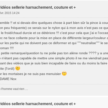
vidéos sellerie harnachement, couture et +
févr. 2015 14:24
mble !! et si devais dire quelques chose à part bien sûr la pince à cou
ion peu fréquente) ce serais sur le nylon qui à mon avis n'est pas ce que 
e froid/chaud durcie et ce détériore !!! c'est pour cela que j'ai e l'occa
ec ne face collante pour la mise en place de différente largeur/couleur
ur les partie qui ne doivent pas ce déformer et qui """neutralise""" le s
roman !!!!
e petite remarque/question tu ne polie pas ton alène ronde ???? y a une
 n'étant pas capable de mettre une simple photo il ne me viendrait pas 
sant des vidéos que je suis bien incapable de faire ou du moins la faire 
te (l'ordi)
ur les mortaises je ne suis pas menuisier
MADAME Nox
l'homme vaut rien ....
vidéos sellerie harnachement, couture et +