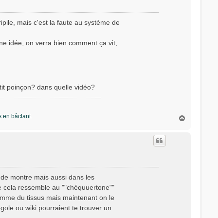
pile, mais c'est la faute au système de
une idée, on verra bien comment ça vit,
etit poinçon? dans quelle vidéo?
s en bâclant.
H
a
u
t
ets de montre mais aussi dans les
re cela ressemble au ""chéquuertone""
 comme du tissus mais maintenant on le
ole ou wiki pourraient te trouver un