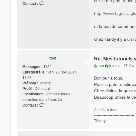
sur le net pas trouvé 
C
Contact :
o
http://www.fages-aiglo
n
t
a
et là pas de commande
c
t
chez Tandy il y a un 
e
r
v
o
tipit
Re: Mes tutoriels 
v
M
par
tipit
»
mar. 17 févr
Messages :
1154
o
e
Enregistré le :
ven. 21 nov. 2014
n
s
11:23
Bonjour à tous,
e
s
Prénom :
Thierry
Pour la pâte à polir 
a
Profil :
Débutant
Chez dialux, la grise e
g
Localisation :
Archer cuireux
Beaucoup utilise la ve
e
berrichon dans Paris 15
C
Contact :
Amitiés à tous.
o
---------------------------------
n
Thierry
t
a
c