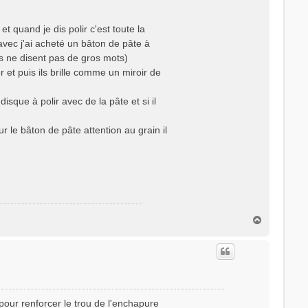
et quand je dis polir c'est toute la
avec j'ai acheté un bâton de pâte à
ils ne disent pas de gros mots)
r et puis ils brille comme un miroir de
que à polir avec de la pâte et si il
r le bâton de pâte attention au grain il
H
a
u
t
e pour renforcer le trou de l'enchapure