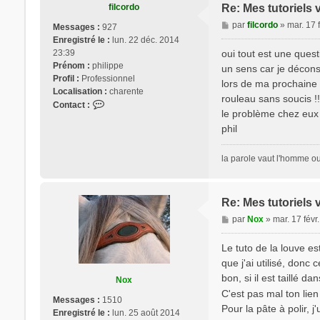
t
filcordo
Re: Mes tutoriels 
e
M
par
filcordo
»
mar. 17 
Messages :
927
r
e
Enregistré le :
lun. 22 déc. 2014
t
s
23:39
oui tout est une ques
i
s
Prénom :
philippe
p
un sens car je déconseil
a
Profil :
Professionnel
i
lors de ma prochaine 
g
Localisation :
charente
t
rouleau sans soucis !!
e
C
Contact :
le problème chez eux c
o
phil
n
t
a
la parole vaut l'homme ou 
c
t
e
Re: Mes tutoriels 
r
M
f
par
Nox
»
mar. 17 févr
e
i
s
l
Le tuto de la louve es
s
c
que j'ai utilisé, donc 
a
o
bon, si il est taillé d
Nox
g
r
C'est pas mal ton lie
e
d
Messages :
1510
Pour la pâte à polir, j
o
Enregistré le :
lun. 25 août 2014