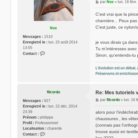
o
M
par
Nox
»
lun. 16 févr
e
s
C'est vrai que la pin
s
charnière... Peux pas m
a
C'est juste, ce nylon/
Nox
g
e
Messages :
1510
je vous dirais ça dans
Enregistré le :
lun. 25 août 2014
13:55
Tu m'intéresses avec 
C
Contact :
Sinon, qu'entends-tu p
o
n
L'évolution est un débat, 
t
Préservons et enrichisson
a
c
t
e
filcordo
Re: Mes tutoriels 
r
M
par
filcordo
»
lun. 16 
Messages :
927
N
e
Enregistré le :
lun. 22 déc. 2014
o
s
23:39
alors pour l'indéchirab
x
s
Prénom :
philippe
chaussures , les vête
a
Profil :
Professionnel
(connais pas l'orthog
g
Localisation :
charente
trouve aussi en textil
e
C
Contact :