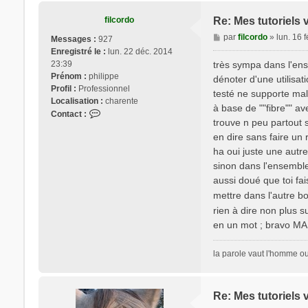
filcordo
Re: Mes tutoriels 
M
par
filcordo
»
lun. 16 
Messages :
927
e
Enregistré le :
lun. 22 déc. 2014
s
23:39
très sympa dans l'ense
s
Prénom :
philippe
dénoter d'une utilisat
a
Profil :
Professionnel
testé ne supporte mal l
g
Localisation :
charente
à base de ""fibre"" av
e
C
Contact :
trouve n peu partout s
o
en dire sans faire un 
n
t
ha oui juste une autr
a
sinon dans l'ensemble
c
aussi doué que toi fai
t
mettre dans l'autre boi
e
rien à dire non plus s
r
f
en un mot ; bravo 
i
l
la parole vaut l'homme ou 
c
o
r
Re: Mes tutoriels 
d