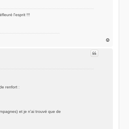
leuré l'esprit !!!
H
a
u
t
de renfort :
mpagnes) et je n'ai trouvé que de