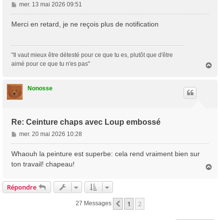
M
mer. 13 mai 2026 09:51
e
s
Merci en retard, je ne reçois plus de notification
s
a
g
"Il vaut mieux être détesté pour ce que tu es, plutôt que d'être
e
aimé pour ce que tu n'es pas"
H
a
u
t
Nonosse
Re: Ceinture chaps avec Loup embossé
M
mer. 20 mai 2026 10:28
e
s
Whaouh la peinture est superbe: cela rend vraiment bien sur
s
ton travail! chapeau!
H
a
a
g
u
Répondre
e
t
1
2
Précédente
27 Messages