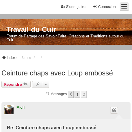
S’enregistrer
Connexion
Travail du Cuir
Forum de Partage des Savoir Faire, Créations et Traditions autour du
Cuir.
Index du forum
Ceinture chaps avec Loup embossé
Répondre
1
2
Précédente
27 Messages
Mich'
Re: Ceinture chaps avec Loup embossé