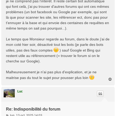
je ne comprend pas l'intérêt. Il reste certain bot automatique
qui font celà, j'ai pu trouver d'autres forums qui ont ces mêmes
problèmes (un bot facebook ou Google par exemple, qui sont
là que pour scanner les site, les référencer ect, donc pas pour
t'ennuyer à la base et qui envoie des centaines de requêtes en
même temps on sait pas pourquoi...).
Le temps que Monsieur regarde au forum, dans le doute j'ai de
mon coté hier soir, désactivé tout les bots (je parle des bots
utiles, pas des faux comptes
) sauf Google et Bing qui
restent utile au référencement (= trouver le forum si on le
cherche sur Google).
Malheureusement je n'ai pas plus d'explication, et je ne
maitrise pas du tout le sujet pour pousser plus loin
H
a
u
t
Luc
Re: Indisponibilité du forum
M
lun. 13 oct. 2025 14:03