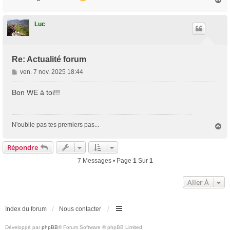
a
u
t
Luc
Re: Actualité forum
M
ven. 7 nov. 2025 18:44
e
s
Bon WE à toi!!!
s
a
g
N'oublie pas tes premiers pas...
H
e
a
u
Répondre
t
7 Messages • Page
1
Sur
1
Aller À
Index du forum
Nous contacter
Développé par
phpBB
® Forum Software © phpBB Limited