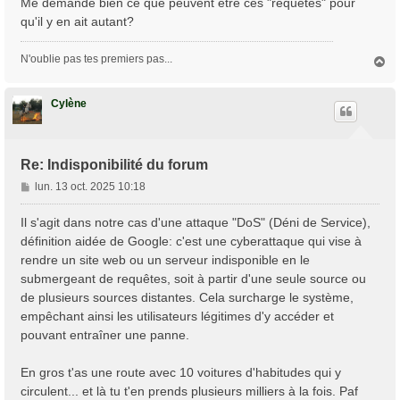
Me demande bien ce que peuvent être ces "requêtes" pour
e
qu'il y en ait autant?
N'oublie pas tes premiers pas...
H
a
u
t
Cylène
Re: Indisponibilité du forum
M
lun. 13 oct. 2025 10:18
e
s
Il s'agit dans notre cas d'une attaque "DoS" (Déni de Service),
s
définition aidée de Google: c'est une cyberattaque qui vise à
a
rendre un site web ou un serveur indisponible en le
g
submergeant de requêtes, soit à partir d'une seule source ou
e
de plusieurs sources distantes. Cela surcharge le système,
empêchant ainsi les utilisateurs légitimes d'y accéder et
pouvant entraîner une panne.
En gros t'as une route avec 10 voitures d'habitudes qui y
circulent... et là tu t'en prends plusieurs milliers à la fois. Paf