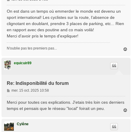
e
s
On est dans un temps où emmerder le monde est devenu un
s
sport international! Les cyclistes sur la route, l'absence de
a
clignotant en doublant, prendre 3 places de parking, etc... Rien
g
en rapport avec des poutine and co mais voilà!
e
Merci d'avoir pris le temps d'expliquer!
N'oublie pas tes premiers pas...
H
a
u
t
equicuir89
Re: Indisponibilité du forum
M
mer. 15 oct. 2025 10:58
e
s
Merci pour toutes ces explications. J'etais très loin ces derniers
s
temps et pensais que le réseau "local" foirait un peu.
H
a
a
g
u
e
t
Cylène