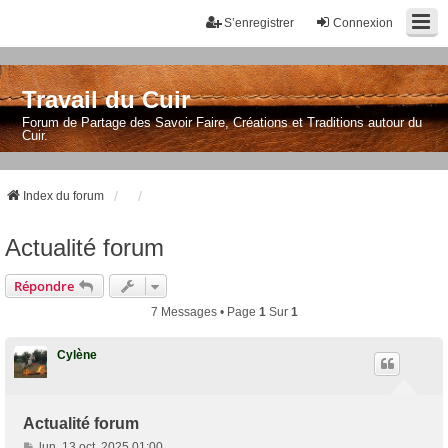
S’enregistrer
Connexion
Travail du Cuir
Forum de Partage des Savoir Faire, Créations et Traditions autour du
Cuir.
Index du forum
Actualité forum
Répondre
7 Messages • Page
1
Sur
1
Cylène
Actualité forum
M
lun. 13 oct. 2025 01:00