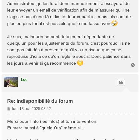
Administrateur, je les ferai donc manuellement. J'essayerai de
leur envoyer un email de vérification afin de m'assurer qu'il ne
s'agisse pas d'une IA et limiter leur impact ici, mais...ils sont de
plus en plus fort il est possible que je me fasse avoir
Je suis, malheureusement, totalement dépendante de
quelqu'un pour les ajustements du forum, c'est pourquoi ils ne
sont pas fait dès à présent et qu'il y a un risque que ça se
reproduise d'ici à ce qu'on règle le soucis. Donc patience dans
les jours à venir si ça recommence
H
a
u
t
Luc
Re: Indisponibilité du forum
M
lun. 13 oct. 2025 08:42
e
s
Merci pour l'info (les infos) et ton intervention.
s
Et merci aussi à "quelqu'un" même si...
a
g