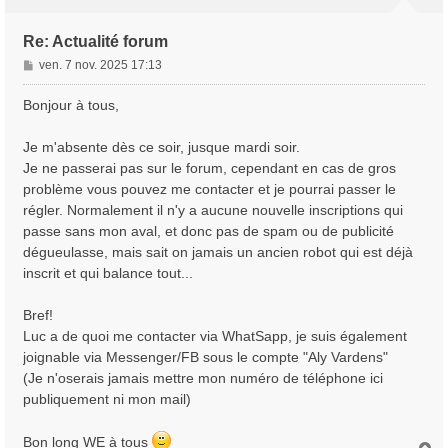
Re: Actualité forum
M
ven. 7 nov. 2025 17:13
e
s
Bonjour à tous,
s
a
Je m'absente dès ce soir, jusque mardi soir.
g
Je ne passerai pas sur le forum, cependant en cas de gros
e
problème vous pouvez me contacter et je pourrai passer le
régler. Normalement il n'y a aucune nouvelle inscriptions qui
passe sans mon aval, et donc pas de spam ou de publicité
dégueulasse, mais sait on jamais un ancien robot qui est déjà
inscrit et qui balance tout...
Bref!
Luc a de quoi me contacter via WhatSapp, je suis également
joignable via Messenger/FB sous le compte "Aly Vardens"
(Je n'oserais jamais mettre mon numéro de téléphone ici
publiquement ni mon mail)
Bon long WE à tous
H