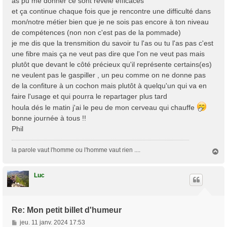
as pu me donner ce sont révélé efficaces
g
et ça continue chaque fois que je rencontre une difficulté dans
e
mon/notre métier bien que je ne sois pas encore à ton niveau
de compétences (non non c'est pas de la pommade)
je me dis que la trensmition du savoir tu l'as ou tu l'as pas c'est
une fibre mais ça ne veut pas dire que l'on ne veut pas mais
plutôt que devant le côté précieux qu'il représente certains(es)
ne veulent pas le gaspiller , un peu comme on ne donne pas
de la confiture à un cochon mais plutôt à quelqu'un qui va en
faire l'usage et qui pourra le repartager plus tard
houla dés le matin j'ai le peu de mon cerveau qui chauffe
bonne journée à tous !!
Phil
la parole vaut l'homme ou l'homme vaut rien ....
H
a
u
t
Luc
Re: Mon petit billet d'humeur
M
jeu. 11 janv. 2024 17:53