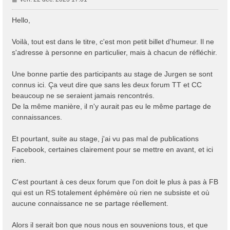
e
s
Hello,
s
a
Voilà, tout est dans le titre, c'est mon petit billet d'humeur. Il ne
g
s'adresse à personne en particulier, mais à chacun de réfléchir.
e
Une bonne partie des participants au stage de Jurgen se sont
connus ici. Ça veut dire que sans les deux forum TT et CC
beaucoup ne se seraient jamais rencontrés.
De la même manière, il n'y aurait pas eu le même partage de
connaissances.
Et pourtant, suite au stage, j'ai vu pas mal de publications
Facebook, certaines clairement pour se mettre en avant, et ici
rien.
C'est pourtant à ces deux forum que l'on doit le plus à pas à FB
qui est un RS totalement éphémère où rien ne subsiste et où
aucune connaissance ne se partage réellement.
Alors il serait bon que nous nous en souvenions tous, et que