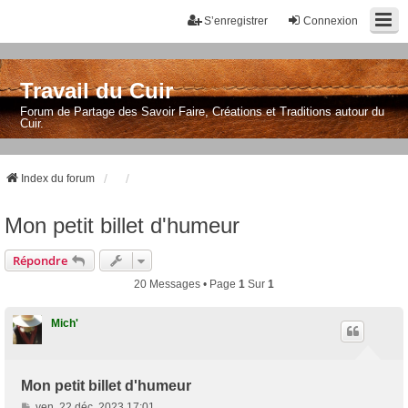
S’enregistrer
Connexion
Travail du Cuir
Forum de Partage des Savoir Faire, Créations et Traditions autour du
Cuir.
Index du forum
Mon petit billet d'humeur
Répondre
20 Messages • Page
1
Sur
1
Mich'
Mon petit billet d'humeur
M
ven. 22 déc. 2023 17:01