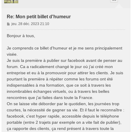
Re: Mon petit billet d'humeur
M
jeu. 28 déc. 2023 21:10
e
s
Bonjour à tous,
s
a
Je comprends ce billet d'humeur et je me sens principalement
g
visée.
e
Je suis la première à publier sur facebook avant de penser au
forum. Ca a radicalement changé le jour où j'ai créé mon
entreprise et eu à la promouvoir pour attirer les clients. Je suis
pourtant la première à répéter comme les forums ont été
indispensables à ma formation, que ce soit à travers les
innombrables échanges virtuels, ou à travers les belles
rencontres que j'ai faites dans toute la France.
On se laisse vite déborder par le quotidien, les journées trop
courtes, la nécessité de gagner sa vie. Et il faut le reconnaître :
facebook, c'est hyper rapide, accessible depuis le téléphone
portable (entre 2 trajets par exemple on a vite fait de publier),
ça rapporte des clients, ça rend présent à travers toute la