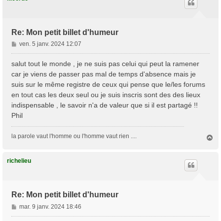
Re: Mon petit billet d'humeur
M
ven. 5 janv. 2024 12:07
e
s
salut tout le monde , je ne suis pas celui qui peut la ramener
s
car je viens de passer pas mal de temps d'absence mais je
a
suis sur le même registre de ceux qui pense que le/les forums
g
en tout cas les deux seul ou je suis inscris sont des des lieux
e
indispensable , le savoir n'a de valeur que si il est partagé !!
Phil
la parole vaut l'homme ou l'homme vaut rien ....
H
a
u
t
richelieu
Re: Mon petit billet d'humeur
M
mar. 9 janv. 2024 18:46
e