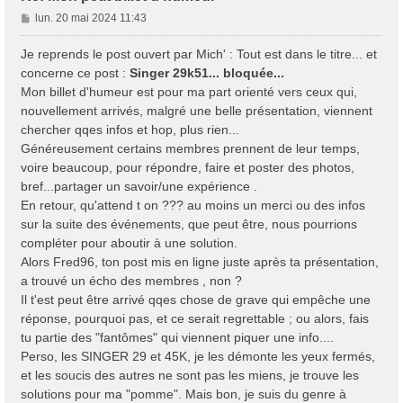
M
lun. 20 mai 2024 11:43
e
s
Je reprends le post ouvert par Mich' : Tout est dans le titre... et
s
concerne ce post :
Singer 29k51... bloquée...
a
Mon billet d'humeur est pour ma part orienté vers ceux qui,
g
nouvellement arrivés, malgré une belle présentation, viennent
e
chercher qqes infos et hop, plus rien...
Généreusement certains membres prennent de leur temps,
voire beaucoup, pour répondre, faire et poster des photos,
bref...partager un savoir/une expérience .
En retour, qu'attend t on ??? au moins un merci ou des infos
sur la suite des événements, que peut être, nous pourrions
compléter pour aboutir à une solution.
Alors Fred96, ton post mis en ligne juste après ta présentation,
a trouvé un écho des membres , non ?
Il t'est peut être arrivé qqes chose de grave qui empêche une
réponse, pourquoi pas, et ce serait regrettable ; ou alors, fais
tu partie des "fantômes" qui viennent piquer une info....
Perso, les SINGER 29 et 45K, je les démonte les yeux fermés,
et les soucis des autres ne sont pas les miens, je trouve les
solutions pour ma "pomme". Mais bon, je suis du genre à