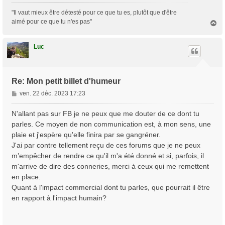
"Il vaut mieux être détesté pour ce que tu es, plutôt que d'être
aimé pour ce que tu n'es pas"
H
a
u
t
Luc
Re: Mon petit billet d'humeur
M
ven. 22 déc. 2023 17:23
e
s
N'allant pas sur FB je ne peux que me douter de ce dont tu
s
parles. Ce moyen de non communication est, à mon sens, une
a
plaie et j'espère qu'elle finira par se gangréner.
g
J'ai par contre tellement reçu de ces forums que je ne peux
e
m’empêcher de rendre ce qu'il m'a été donné et si, parfois, il
m'arrive de dire des conneries, merci à ceux qui me remettent
en place.
Quant à l'impact commercial dont tu parles, que pourrait il être
en rapport à l'impact humain?