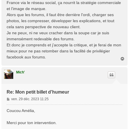
France via le réseau social, ça nourrit la stratégie commerciale
et l'image de marque.
Alors que les forums, il faut être derrière l'ordi, charger ses
photos, les compresser, développer les explications, et tout
cela sans perspective de nouveau client.
Je ne peux, ni ne veux cracher dans la soupe car je suis
immensément redevable des forums.
Et donc je comprends et j'accepte la critique, et je ferai de mon
mieux pour ne pas retomber dans la facilité de privilégier
facebook aux forums.
H
a
u
t
Mich'
Re: Mon petit billet d'humeur
M
ven. 29 déc. 2023 11:25
e
s
Coucou Amélia,
s
a
Merci pour ton intervention.
g