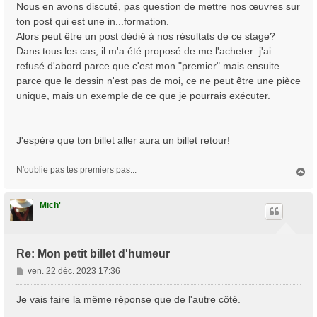
Nous en avons discuté, pas question de mettre nos œuvres sur
ton post qui est une in...formation.
Alors peut être un post dédié à nos résultats de ce stage?
Dans tous les cas, il m'a été proposé de me l'acheter: j'ai
refusé d'abord parce que c'est mon "premier" mais ensuite
parce que le dessin n'est pas de moi, ce ne peut être une pièce
unique, mais un exemple de ce que je pourrais exécuter.
J'espère que ton billet aller aura un billet retour!
N'oublie pas tes premiers pas...
H
a
u
t
Mich'
Re: Mon petit billet d'humeur
M
ven. 22 déc. 2023 17:36
e
s
Je vais faire la même réponse que de l'autre côté.
s