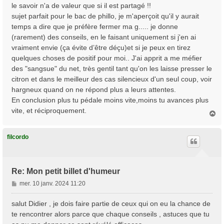
s
le savoir n'a de valeur que si il est partagé !!
s
sujet parfait pour le bac de phillo, je m'aperçoit qu'il y aurait
a
temps a dire que je préfère fermer ma g..... je donne
g
(rarement) des conseils, en le faisant uniquement si j'en ai
e
vraiment envie (ça évite d’être déçu)et si je peux en tirez
quelques choses de positif pour moi.. J'ai apprit a me méfier
des "sangsue" du net, très gentil tant qu'on les laisse presser le
citron et dans le meilleur des cas silencieux d'un seul coup, voir
hargneux quand on ne répond plus a leurs attentes.
En conclusion plus tu pédale moins vite,moins tu avances plus
vite, et réciproquement.
H
a
u
t
filcordo
Re: Mon petit billet d'humeur
M
mer. 10 janv. 2024 11:20
e
s
salut Didier , je dois faire partie de ceux qui on eu la chance de
s
te rencontrer alors parce que chaque conseils , astuces que tu
a