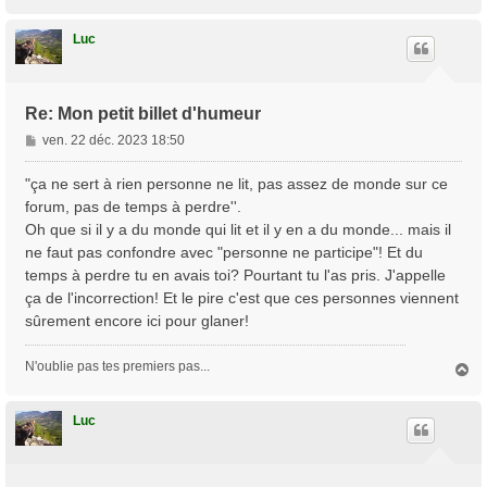
a
u
t
Luc
Re: Mon petit billet d'humeur
M
ven. 22 déc. 2023 18:50
e
s
"ça ne sert à rien personne ne lit, pas assez de monde sur ce
s
forum, pas de temps à perdre''.
a
Oh que si il y a du monde qui lit et il y en a du monde... mais il
g
ne faut pas confondre avec "personne ne participe"! Et du
e
temps à perdre tu en avais toi? Pourtant tu l'as pris. J'appelle
ça de l'incorrection! Et le pire c'est que ces personnes viennent
sûrement encore ici pour glaner!
N'oublie pas tes premiers pas...
H
a
u
t
Luc