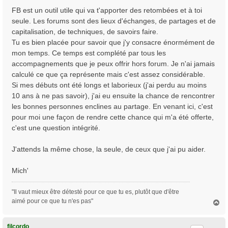
e
FB est un outil utile qui va t'apporter des retombées et à toi
seule. Les forums sont des lieux d'échanges, de partages et de
capitalisation, de techniques, de savoirs faire.
Tu es bien placée pour savoir que j'y consacre énormément de
mon temps. Ce temps est complété par tous les
accompagnements que je peux offrir hors forum. Je n'ai jamais
calculé ce que ça représente mais c'est assez considérable.
Si mes débuts ont été longs et laborieux (j'ai perdu au moins
10 ans à ne pas savoir), j'ai eu ensuite la chance de rencontrer
les bonnes personnes enclines au partage. En venant ici, c'est
pour moi une façon de rendre cette chance qui m'a été offerte,
c'est une question intégrité.
J'attends la même chose, la seule, de ceux que j'ai pu aider.
Mich'
"Il vaut mieux être détesté pour ce que tu es, plutôt que d'être
aimé pour ce que tu n'es pas"
H
a
u
t
filcordo