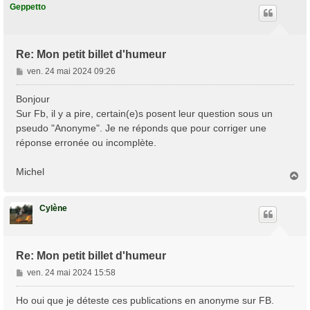
e
t
Geppetto
Re: Mon petit billet d'humeur
M
ven. 24 mai 2024 09:26
e
s
Bonjour
s
Sur Fb, il y a pire, certain(e)s posent leur question sous un
a
pseudo "Anonyme". Je ne réponds que pour corriger une
g
réponse erronée ou incomplète.
e
Michel
H
a
u
t
Cylène
Re: Mon petit billet d'humeur
M
ven. 24 mai 2024 15:58
e
s
Ho oui que je déteste ces publications en anonyme sur FB.
s