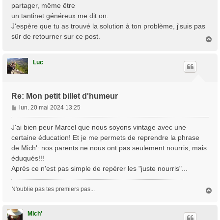
partager, même être
un tantinet généreux me dit on.
J'espère que tu as trouvé la solution à ton problème, j'suis pas
sûr de retourner sur ce post.
H
a
u
t
Luc
Re: Mon petit billet d'humeur
M
lun. 20 mai 2024 13:25
e
s
J'ai bien peur Marcel que nous soyons vintage avec une
s
certaine éducation! Et je me permets de reprendre la phrase
a
de Mich': nos parents ne nous ont pas seulement nourris, mais
g
éduqués!!!
e
Après ce n'est pas simple de repérer les "juste nourris"...
N'oublie pas tes premiers pas...
H
a
u
t
Mich'