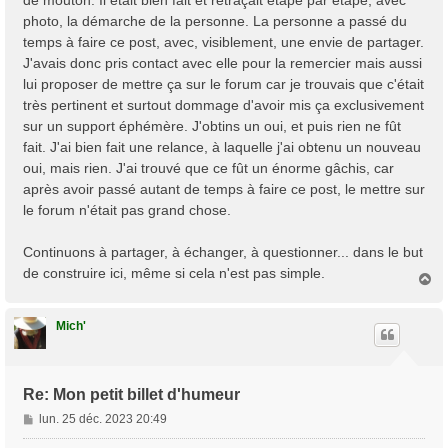
de mouton. Il était bien fait et retraçait étape par étape, avec
photo, la démarche de la personne. La personne a passé du
temps à faire ce post, avec, visiblement, une envie de partager.
J'avais donc pris contact avec elle pour la remercier mais aussi
lui proposer de mettre ça sur le forum car je trouvais que c'était
très pertinent et surtout dommage d'avoir mis ça exclusivement
sur un support éphémère. J'obtins un oui, et puis rien ne fût
fait. J'ai bien fait une relance, à laquelle j'ai obtenu un nouveau
oui, mais rien. J'ai trouvé que ce fût un énorme gâchis, car
après avoir passé autant de temps à faire ce post, le mettre sur
le forum n'était pas grand chose.
Continuons à partager, à échanger, à questionner... dans le but
de construire ici, même si cela n'est pas simple.
H
a
u
t
Mich'
Re: Mon petit billet d'humeur
M
lun. 25 déc. 2023 20:49
e