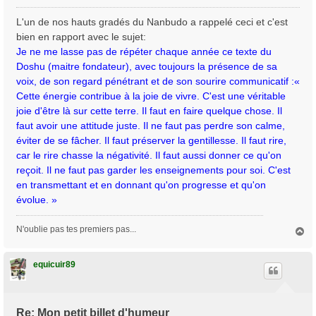
e
s
L'un de nos hauts gradés du Nanbudo a rappelé ceci et c'est
s
bien en rapport avec le sujet:
a
Je ne me lasse pas de répéter chaque année ce texte du
g
Doshu (maitre fondateur), avec toujours la présence de sa
e
voix, de son regard pénétrant et de son sourire communicatif :«
Cette énergie contribue à la joie de vivre. C'est une véritable
joie d'être là sur cette terre. Il faut en faire quelque chose. Il
faut avoir une attitude juste. Il ne faut pas perdre son calme,
éviter de se fâcher. Il faut préserver la gentillesse. Il faut rire,
car le rire chasse la négativité. Il faut aussi donner ce qu'on
reçoit. Il ne faut pas garder les enseignements pour soi. C'est
en transmettant et en donnant qu'on progresse et qu'on
évolue. »
N'oublie pas tes premiers pas...
H
a
u
t
equicuir89
Re: Mon petit billet d'humeur