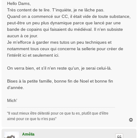
s
Hello Dams,
s
Très content de te lire. T'inquiète, je ne lâche pas.
a
Quand on a commencé sur CC, il était vide de toute substance,
g
peut-être un peu plus dynamique parce que lancé par une
e
bande de copains qui faisaient du médiéval. Il n'en subsiste
aucun à ce jour.
Je m'efforce à garder mes tutos un peu techniques et
notamment tous ceux qui concerne la sellerie pour créer de
l'intérêt ici et seulement ici.
On verra bien, et s'il n'en reste qu'un, je serai celui-là.
Bises à la petite famille, bonne fin de Noel et bonne fin
d'année.
Mich'
"Il vaut mieux être détesté pour ce que tu es, plutôt que d'être
aimé pour ce que tu n'es pas"
H
a
u
t
Amélia