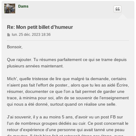
u
t
Dams
Re: Mon petit billet d'humeur
M
lun. 25 déc. 2023 18:36
e
s
Bonsoir,
s
a
Que rajouter. Tu résumes parfaitement ce qui se trame depuis
g
plusieurs années maintenant.
e
Mich', quelle tristesse de lire que malgré ta demande, certains
n'aient pas fait l'effort de poster., alors que tu les as aidé Écrire,
résumer, documenter ce que l'on a fait permet de garder une
trace, à minima pour soi, afin de se souvenir de l'enseignement
qui nous a été donné, surtout quand on réalise une selle.
J'ai souvenir, il y a au moins 5 ans, d'avoir vu un post FB sur
l'un de nombreux groupes dédiés au cuir. Ce post concernait le
retour d'expérience d'une personne qui avait tanné une peau