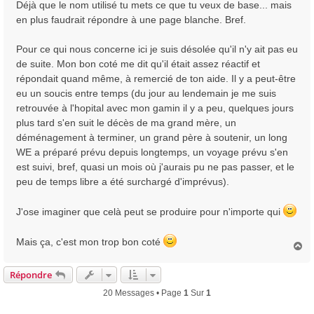
Déjà que le nom utilisé tu mets ce que tu veux de base... mais
a
en plus faudrait répondre à une page blanche. Bref.
g
e
Pour ce qui nous concerne ici je suis désolée qu'il n'y ait pas eu
de suite. Mon bon coté me dit qu'il était assez réactif et
répondait quand même, à remercié de ton aide. Il y a peut-être
eu un soucis entre temps (du jour au lendemain je me suis
retrouvée à l'hopital avec mon gamin il y a peu, quelques jours
plus tard s'en suit le décès de ma grand mère, un
déménagement à terminer, un grand père à soutenir, un long
WE a préparé prévu depuis longtemps, un voyage prévu s'en
est suivi, bref, quasi un mois où j'aurais pu ne pas passer, et le
peu de temps libre a été surchargé d'imprévus).
J'ose imaginer que celà peut se produire pour n'importe qui
Mais ça, c'est mon trop bon coté
H
a
u
Répondre
t
20 Messages • Page
1
Sur
1