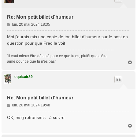
Re: Mon petit billet d'humeur
M
lun. 20 mai 2024 18:35
e
s
Moi j'aurais mis une copie de ton billet d'humeur sur le post en
s
question pour que Fred le voit
a
g
"Il vaut mieux être détesté pour ce que tu es, plutôt que d'être
e
aimé pour ce que tu n'es pas"
H
a
u
t
equicuir89
Re: Mon petit billet d'humeur
M
lun. 20 mai 2024 19:48
e
s
OK, msg retransmis...à suivre...
s
H
a
a
g
u