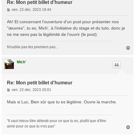
Re: Mon petit billet d'humeur
M
ven. 22 déc. 2023 19:44
e
s
Ah! Et concernant l'ouverture d'un post pour présenter nos
s
"œuvres", tu es, Mich', à l'initiative du stage et du tuto, donc je
a
ne me sens pas la légitimité de l'ouvrir (le post).
g
e
N'oublie pas tes premiers pas...
H
a
u
t
Mich'
Re: Mon petit billet d'humeur
M
ven. 22 déc. 2023 20:01
e
s
Mais si Luc, Bien sûr que tu es légitime. Ouvre la marche.
s
a
g
"Il vaut mieux être détesté pour ce que tu es, plutôt que d'être
e
aimé pour ce que tu n'es pas"
H
a