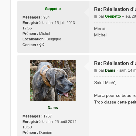
Geppetto
Re: Réalisation d'
M
par
Geppetto
»
jeu. 2
Messages :
904
e
Enregistré le :
lun. 15 juil. 2013
s
17:55
Merci.
s
Prénom :
Michel
Michel
a
Localisation :
Belgique
g
C
Contact :
e
o
n
t
Re: Réalisation d'
a
M
par
Dams
»
sam. 14 m
c
e
t
s
Salut Mich',
e
s
r
a
G
Merci pour ce beau re
g
e
Trop classe cette pet
e
p
Dams
p
e
Messages :
1767
t
Enregistré le :
lun. 25 août 2014
t
18:50
o
Prénom :
Damien