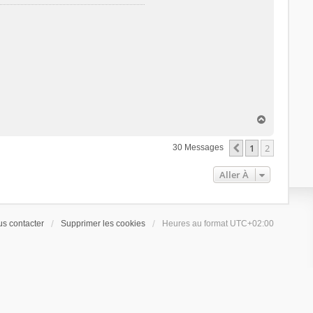
H
a
u
1
2
Précédente
30 Messages
t
Aller À
s contacter
Supprimer les cookies
Heures au format
UTC+02:00