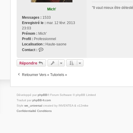
e
l
"Il vaut mieux être détest
Mich'
è
n
Messages :
1533
e
Enregistré le :
mar. 12 févr. 2013
23:03
Prénom :
Mich'
Profil :
Professionnel
Localisation :
Haute-saone
C
Contact :
o
n
Répondre
t
a
Retourner Vers « Tutoriels »
c
t
e
r
Développé par
phpBB
® Forum Software © phpBB Limited
M
Traduit par
phpBB-fr.com
i
Style
we_universal
created by INVENTEA & v12mike
c
Confidentialité
Conditions
h
'