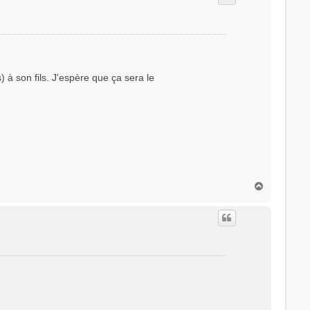
) à son fils. J'espère que ça sera le
H
a
u
t