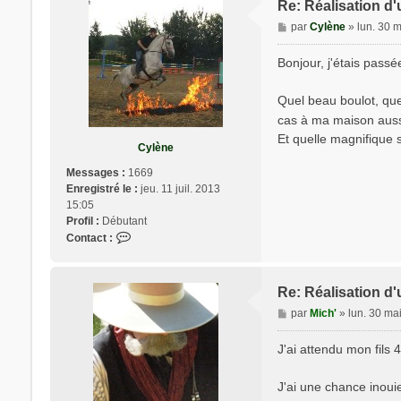
Re: Réalisation d'
a
M
par
Cylène
»
lun. 30 
c
e
t
s
Bonjour, j'étais passé
e
s
r
a
M
Quel beau boulot, quel
g
i
cas à ma maison auss
e
c
Et quelle magnifique s
h
Cylène
'
Messages :
1669
Enregistré le :
jeu. 11 juil. 2013
15:05
Profil :
Débutant
C
Contact :
o
n
t
Re: Réalisation d'
a
M
par
Mich'
»
lun. 30 ma
c
e
t
s
J'ai attendu mon fils
e
s
r
a
C
J'ai une chance inouie
g
y