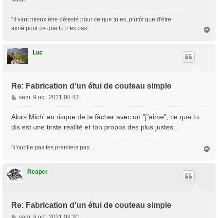
"Il vaut mieux être détesté pour ce que tu es, plutôt que d'être
aimé pour ce que tu n'es pas"
H
a
u
t
Luc
Re: Fabrication d'un étui de couteau simple
M
sam. 9 oct. 2021 08:43
e
s
Alors Mich' au risque de te fâcher avec un "j"aime", ce que tu
s
dis est une triste réalité et ton propos des plus justes...
a
g
N'oublie pas tes premiers pas...
H
e
a
u
t
Reaper
Re: Fabrication d'un étui de couteau simple
M
sam. 9 oct. 2021 09:20