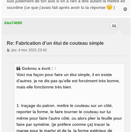
suis justement de ton avis si on a rien à dire autant la mettre en
sourdine (ce que j'avais fait après avoir lu ta réponse
)
H
a
u
t
Alex74000
Re: Fabrication d'un étui de couteau simple
M
jeu. 4 nov. 2021 23:42
e
s
s
Gobniu
a écrit :
↑
a
Voici ma façon pour faire un étui simple, il en existe
g
d'autres. je ne dis pas qu'elle est forcément très bonne,
e
mais elle fonctionne très bien.
1: traçage du patron. mettre le couteau sur un côté,
reporter la forme, le faire tourner le
couteau
sur lui
même pour faire l'autre côté, ou alors plier la feuille pour
faire par symétrie. (je préfère comme ça) tracer la
marge pour le martyr et de la, la forme extérieur de