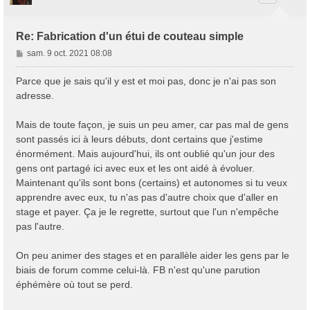
Re: Fabrication d'un étui de couteau simple
M
sam. 9 oct. 2021 08:08
e
s
Parce que je sais qu'il y est et moi pas, donc je n'ai pas son
s
adresse.
a
g
Mais de toute façon, je suis un peu amer, car pas mal de gens
e
sont passés ici à leurs débuts, dont certains que j'estime
énormément. Mais aujourd'hui, ils ont oublié qu'un jour des
gens ont partagé ici avec eux et les ont aidé à évoluer.
Maintenant qu'ils sont bons (certains) et autonomes si tu veux
apprendre avec eux, tu n'as pas d'autre choix que d'aller en
stage et payer. Ça je le regrette, surtout que l'un n'empêche
pas l'autre.
On peu animer des stages et en parallèle aider les gens par le
biais de forum comme celui-là. FB n'est qu'une parution
éphémère où tout se perd.