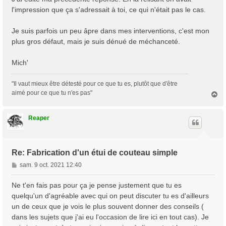
s
l'impression que ça s'adressait à toi, ce qui n'était pas le cas.
a
g
Je suis parfois un peu âpre dans mes interventions, c'est mon
e
plus gros défaut, mais je suis dénué de méchanceté.
Mich'
"Il vaut mieux être détesté pour ce que tu es, plutôt que d'être
aimé pour ce que tu n'es pas"
H
a
u
t
Reaper
Re: Fabrication d'un étui de couteau simple
M
sam. 9 oct. 2021 12:40
e
s
Ne t'en fais pas pour ça je pense justement que tu es
s
quelqu'un d'agréable avec qui on peut discuter tu es d'ailleurs
a
un de ceux que je vois le plus souvent donner des conseils (
g
dans les sujets que j'ai eu l'occasion de lire ici en tout cas). Je
e