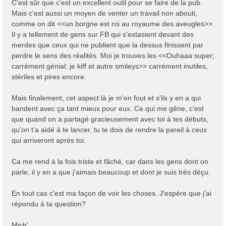
C'est sûr que c'est un excellent outil pour se faire de la pub.
Mais c'est aussi un moyen de venter un travail non abouti,
comme on dit <<un borgne est roi au royaume des aveugles>>.
Il y a tellement de gens sur FB qui s'extasient devant des
merdes que ceux qui ne publient que la dessus finissent par
perdre le sens des réalités. Moi je trouves les <<Ouhaaa super;
carrément génial; je kiff et autre smileys>> carrément inutiles,
stériles et pires encore.
Mais finalement, cet aspect là je m'en fout et s'ils y en a qui
bandent avec ça tant mieux pour eux. Ce qui me gêne, c'est
que quand on a partagé gracieusement avec toi à tes débuts,
qu'on t'a aidé à te lancer, tu te dois de rendre la pareil à ceux
qui arriveront après toi.
Ca me rend à la fois triste et fâché, car dans les gens dont on
parle, il y en a que j'aimais beaucoup et dont je suis très déçu.
En tout cas c'est ma façon de voir les choses. J'espère que j'ai
répondu à ta question?
Mich'