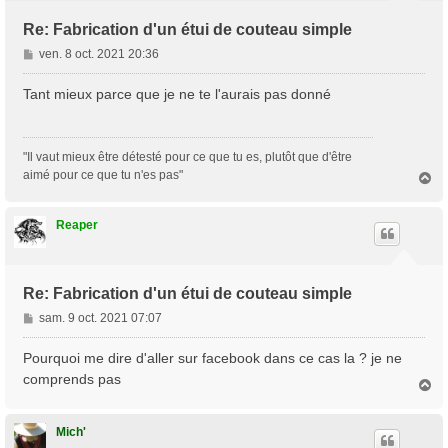
Re: Fabrication d'un étui de couteau simple
M
ven. 8 oct. 2021 20:36
e
s
Tant mieux parce que je ne te l'aurais pas donné
s
a
g
"Il vaut mieux être détesté pour ce que tu es, plutôt que d'être
e
aimé pour ce que tu n'es pas"
H
a
u
t
Reaper
Re: Fabrication d'un étui de couteau simple
M
sam. 9 oct. 2021 07:07
e
s
Pourquoi me dire d'aller sur facebook dans ce cas la ? je ne
s
comprends pas
H
a
a
g
u
e
t
Mich'