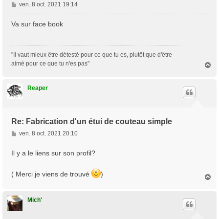
M
ven. 8 oct. 2021 19:14
e
s
Va sur face book
s
a
g
"Il vaut mieux être détesté pour ce que tu es, plutôt que d'être
e
aimé pour ce que tu n'es pas"
H
a
u
t
Reaper
Re: Fabrication d'un étui de couteau simple
M
ven. 8 oct. 2021 20:10
e
s
Il y a le liens sur son profil?
s
a
( Merci je viens de trouvé
)
H
g
a
e
u
t
Mich'