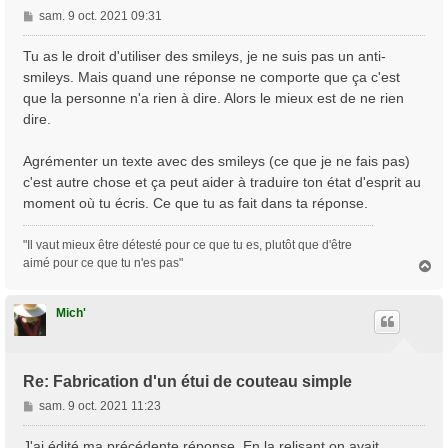
M
sam. 9 oct. 2021 09:31
e
s
Tu as le droit d'utiliser des smileys, je ne suis pas un anti-
s
smileys. Mais quand une réponse ne comporte que ça c'est
a
que la personne n'a rien à dire. Alors le mieux est de ne rien
g
dire.
e
Agrémenter un texte avec des smileys (ce que je ne fais pas)
c'est autre chose et ça peut aider à traduire ton état d'esprit au
moment où tu écris. Ce que tu as fait dans ta réponse.
"Il vaut mieux être détesté pour ce que tu es, plutôt que d'être
aimé pour ce que tu n'es pas"
H
a
u
t
Mich'
Re: Fabrication d'un étui de couteau simple
M
sam. 9 oct. 2021 11:23
e
s
J'ai édité ma précédente réponse. En la relisant on avait