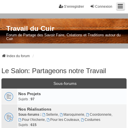
S’enregistrer
Connexion
Travail du Cuir
Forum de Partage des Savoir Faire, Créations et Traditions autour du
Cuir.
Index du forum
Le Salon: Partageons notre Travail
Sous-forums
Nos Projets
Sujets :
97
Nos Réalisations
Sous-forums :
Sellerie
,
Maroquinerie
,
Coordonnerie
,
Pour l'Archerie
,
Pour les Couteaux
,
Costumes
Sujets :
615