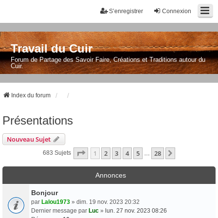
S’enregistrer
Connexion
Travail du Cuir
Forum de Partage des Savoir Faire, Créations et Traditions autour du
Cuir.
Index du forum
Présentations
Nouveau Sujet
Page
1
Sur
28
1
2
3
4
5
28
Suivante
683 Sujets
…
Annonces
Bonjour
par
Lalou1973
» dim. 19 nov. 2023 20:32
Dernier message par
Luc
»
lun. 27 nov. 2023 08:26