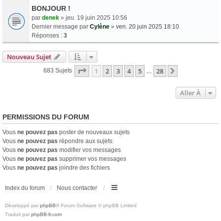
BONJOUR !
par
denek
» jeu. 19 juin 2025 10:56
Dernier message par
Cylène
»
ven. 20 juin 2025 18:10
Réponses :
3
Nouveau Sujet
Page
1
Sur
28
1
2
3
4
5
28
Suivante
683 Sujets
…
Aller À
PERMISSIONS DU FORUM
Vous
ne pouvez pas
poster de nouveaux sujets
Vous
ne pouvez pas
répondre aux sujets
Vous
ne pouvez pas
modifier vos messages
Vous
ne pouvez pas
supprimer vos messages
Vous
ne pouvez pas
joindre des fichiers
Index du forum
Nous contacter
Développé par
phpBB
® Forum Software © phpBB Limited
Traduit par
phpBB-fr.com