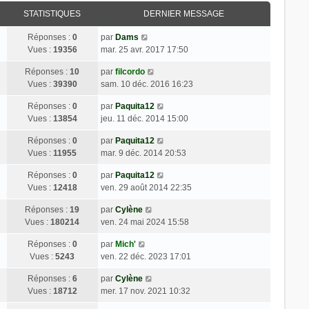
STATISTIQUES
DERNIER MESSAGE
Réponses :
0
par
Dams
Vues :
19356
mar. 25 avr. 2017 17:50
Réponses :
10
par
filcordo
Vues :
39390
sam. 10 déc. 2016 16:23
Réponses :
0
par
Paquita12
Vues :
13854
jeu. 11 déc. 2014 15:00
Réponses :
0
par
Paquita12
Vues :
11955
mar. 9 déc. 2014 20:53
Réponses :
0
par
Paquita12
Vues :
12418
ven. 29 août 2014 22:35
Réponses :
19
par
Cylène
Vues :
180214
ven. 24 mai 2024 15:58
Réponses :
0
par
Mich'
Vues :
5243
ven. 22 déc. 2023 17:01
Réponses :
6
par
Cylène
Vues :
18712
mer. 17 nov. 2021 10:32