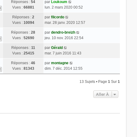
Réponses :
54
par
Loukoum
Vues :
66881
lun. 2 mars 2020 00:52
3
Réponses :
2
par
filcordo
Vues :
10094
mar. 28 janv. 2020 12:57
Réponses :
28
par
dendro-breizh
Vues :
52690
jeu. 10 nov. 2016 22:54
2
Réponses :
11
par
Gérald
Vues :
25415
mar. 7 juin 2016 11:43
Réponses :
46
par
montagne
Vues :
81343
dim. 7 déc. 2014 12:55
2
13 Sujets • Page
1
Sur
1
Aller À