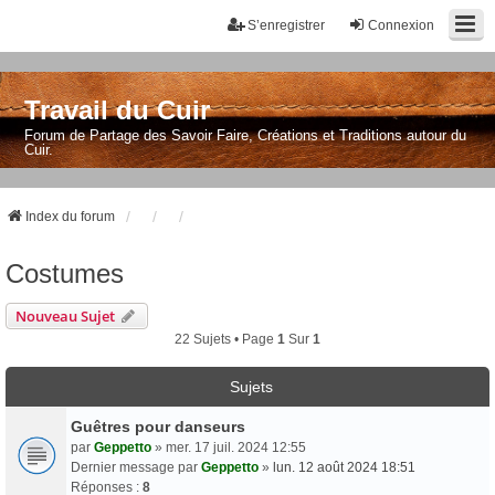
S’enregistrer
Connexion
Travail du Cuir
Forum de Partage des Savoir Faire, Créations et Traditions autour du
Cuir.
Index du forum
Costumes
Nouveau Sujet
22 Sujets • Page
1
Sur
1
Sujets
Guêtres pour danseurs
par
Geppetto
» mer. 17 juil. 2024 12:55
Dernier message par
Geppetto
»
lun. 12 août 2024 18:51
Réponses :
8