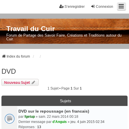
S’enregistrer
Connexion
Travail du Cuir
Forum de Partage des Savoir Faire, Créations et Traditions autour du
Cuir.
Index du forum
DVD
Nouveau Sujet
1 Sujet • Page
1
Sur
1
Sujets
DVD sur le repoussage (en francais)
par
fgetup
» sam. 22 mars 2014 00:18
Dernier message par
d'Anguis
»
jeu. 4 juin 2015 02:34
Réponses :
13