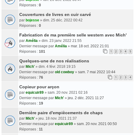
Réponses :
0
Couvertures de livres en cuir carvé
par
bojesse
» dim. 25 déc. 2022 00:42
Réponses :
0
Fabrication de ma première selle western avec Mich'
par
Amélia
» dim. 23 janv. 2022 21:55
Dernier message par
Amélia
»
mar. 18 oct. 2022 21:01
Réponses :
101
1
2
3
4
5
Quelques-une de nos réalisations
par
Mich'
» dim. 4 févr. 2018 19:15
Dernier message par
old cowboy
»
sam. 7 mai 2022 10:44
Réponses :
76
1
2
3
4
Copieur pour arçon
par
equicuir89
» sam. 20 nov. 2021 02:16
Dernier message par
Mich'
»
jeu. 2 déc. 2021 11:27
Réponses :
19
Dernière paire d'empiècements de chaps
par
Mich'
» jeu. 18 nov. 2021 21:37
Dernier message par
equicuir89
»
sam. 20 nov. 2021 00:50
Réponses :
11