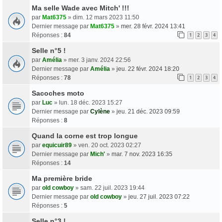
Ma selle Wade avec Mitch' !!!
par
Mat6375
» dim. 12 mars 2023 11:50
Dernier message par
Mat6375
»
mer. 28 févr. 2024 13:41
Réponses :
84
1
2
3
4
Selle n°5 !
par
Amélia
» mer. 3 janv. 2024 22:56
Dernier message par
Amélia
»
jeu. 22 févr. 2024 18:20
Réponses :
78
1
2
3
4
Sacoches moto
par
Luc
» lun. 18 déc. 2023 15:27
Dernier message par
Cylène
»
jeu. 21 déc. 2023 09:59
Réponses :
8
Quand la corne est trop longue
par
equicuir89
» ven. 20 oct. 2023 02:27
Dernier message par
Mich'
»
mar. 7 nov. 2023 16:35
Réponses :
14
Ma première bride
par
old cowboy
» sam. 22 juil. 2023 19:44
Dernier message par
old cowboy
»
jeu. 27 juil. 2023 07:22
Réponses :
5
Selle n°3 !