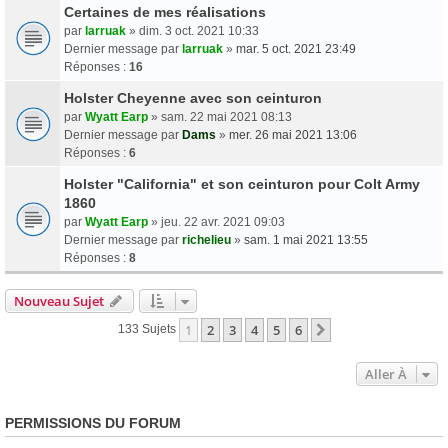
Certaines de mes réalisations
par
larruak
» dim. 3 oct. 2021 10:33
Dernier message par
larruak
»
mar. 5 oct. 2021 23:49
Réponses :
16
Holster Cheyenne avec son ceinturon
par
Wyatt Earp
» sam. 22 mai 2021 08:13
Dernier message par
Dams
»
mer. 26 mai 2021 13:06
Réponses :
6
Holster "California" et son ceinturon pour Colt Army
1860
par
Wyatt Earp
» jeu. 22 avr. 2021 09:03
Dernier message par
richelieu
»
sam. 1 mai 2021 13:55
Réponses :
8
Nouveau Sujet
1
2
3
4
5
6
Suivante
133 Sujets
Aller À
PERMISSIONS DU FORUM