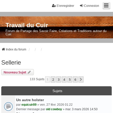
S’enregistrer
Connexion
Travail du Cuir
Forum de Partage des Savoir Faire, Créations et Traditions autour du
Cuir.
Index du forum
Sellerie
Nouveau Sujet
1
2
3
4
5
6
Suivante
133 Sujets
Sujets
Un autre holster
par
equicuir89
» ven. 27 févr. 2026 01:22
Dernier message par
old cowboy
»
mar. 3 mars 2026 14:50