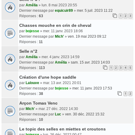
par
Amélia
» lun. 8 mai 2023 20:55
Dernier message par
equicuir89
»
mer. 5 juil. 2023 11:22
Réponses :
63
1
2
3
Chasses mouche en crin de cheval
par
bojesse
» mer. 11 janv. 2023 18:06
Dernier message par
Mich'
»
ven. 19 mai 2023 09:12
Réponses :
11
Selle n°2
par
Amélia
» mer. 4 janv. 2023 14:59
Dernier message par
Amélia
»
sam. 15 avr. 2023 14:03
Réponses :
113
1
2
3
4
5
Création d'une hope saddle
par
Lalouve
» mar. 13 avr. 2021 20:01
Dernier message par
bojesse
»
mer. 11 janv. 2023 17:53
Réponses :
38
1
2
Arçon Tomas Venc
par
Mich'
» mar. 27 déc. 2022 14:30
Dernier message par
Luc
»
ven. 30 déc. 2022 15:32
Réponses :
10
Le topic des selles en miettes et croutons
par
bojesse
» lun. 26 déc. 2022 00:47