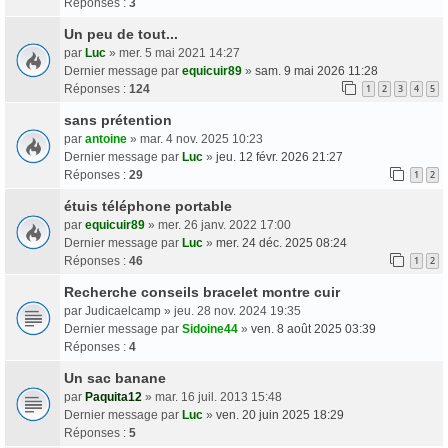
Réponses :
3
Un peu de tout...
par
Luc
» mer. 5 mai 2021 14:27
Dernier message par
equicuir89
»
sam. 9 mai 2026 11:28
Réponses :
124
1
2
3
4
5
sans prétention
par
antoine
» mar. 4 nov. 2025 10:23
Dernier message par
Luc
»
jeu. 12 févr. 2026 21:27
Réponses :
29
1
2
étuis téléphone portable
par
equicuir89
» mer. 26 janv. 2022 17:00
Dernier message par
Luc
»
mer. 24 déc. 2025 08:24
Réponses :
46
1
2
Recherche conseils bracelet montre cuir
par
Judicaelcamp
» jeu. 28 nov. 2024 19:35
Dernier message par
Sidoine44
»
ven. 8 août 2025 03:39
Réponses :
4
Un sac banane
par
Paquita12
» mar. 16 juil. 2013 15:48
Dernier message par
Luc
»
ven. 20 juin 2025 18:29
Réponses :
5