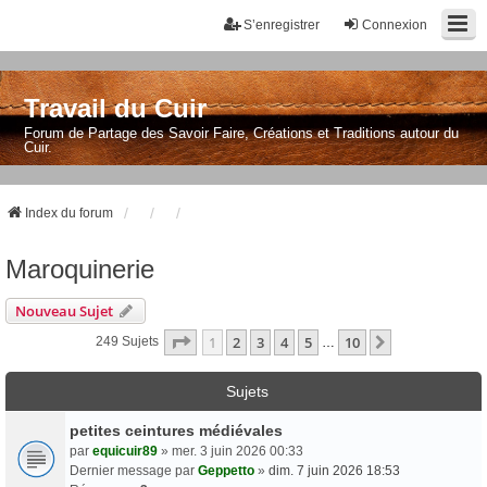
S’enregistrer
Connexion
Travail du Cuir
Forum de Partage des Savoir Faire, Créations et Traditions autour du
Cuir.
Index du forum
Maroquinerie
Nouveau Sujet
Page
1
Sur
10
1
2
3
4
5
10
Suivante
249 Sujets
…
Sujets
petites ceintures médiévales
par
equicuir89
» mer. 3 juin 2026 00:33
Dernier message par
Geppetto
»
dim. 7 juin 2026 18:53