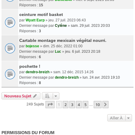
Réponses :
15
ceinture motif basket
par
Wyatt Earp
» jeu. 27 juil. 2023 06:43
Dernier message par
Cylène
»
sam. 29 juil. 2023 20:03
Réponses :
3
Cartable montage mexicain végétal nourri.
par
bojesse
» dim. 25 déc. 2022 01:00
Dernier message par
Luc
»
jeu. 6 juil. 2023 20:18
Réponses :
6
pochette !
par
dendro-breizh
» sam. 12 déc. 2015 14:26
Dernier message par
dendro-breizh
»
lun. 24 avr. 2023 19:10
Réponses :
8
Nouveau Sujet
Page
1
Sur
10
1
2
3
4
5
10
Suivante
249 Sujets
…
Aller À
PERMISSIONS DU FORUM