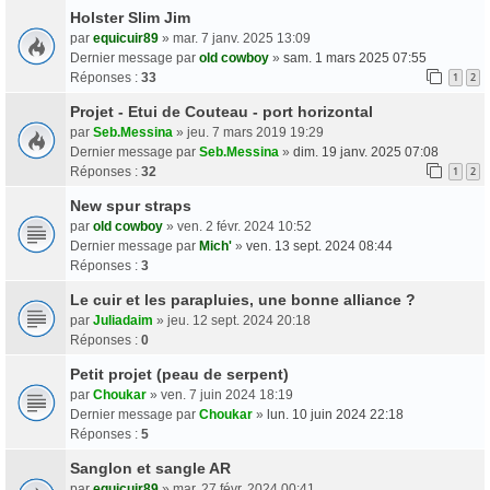
Holster Slim Jim
par
equicuir89
» mar. 7 janv. 2025 13:09
Dernier message par
old cowboy
»
sam. 1 mars 2025 07:55
Réponses :
33
1
2
Projet - Etui de Couteau - port horizontal
par
Seb.Messina
» jeu. 7 mars 2019 19:29
Dernier message par
Seb.Messina
»
dim. 19 janv. 2025 07:08
Réponses :
32
1
2
New spur straps
par
old cowboy
» ven. 2 févr. 2024 10:52
Dernier message par
Mich'
»
ven. 13 sept. 2024 08:44
Réponses :
3
Le cuir et les parapluies, une bonne alliance ?
par
Juliadaim
» jeu. 12 sept. 2024 20:18
Réponses :
0
Petit projet (peau de serpent)
par
Choukar
» ven. 7 juin 2024 18:19
Dernier message par
Choukar
»
lun. 10 juin 2024 22:18
Réponses :
5
Sanglon et sangle AR
par
equicuir89
» mar. 27 févr. 2024 00:41