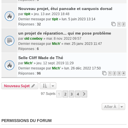
Nouveau projet, étui pancake et carquois dorsal
par
tipit
» jeu. 13 avr. 2023 18:48
Dernier message par
tipit
»
lun. 5 juin 2023 13:14
Réponses :
32
1
2
un projet de réparation... qui me pose problème
par
old cowboy
» mar. 8 nov. 2022 09:57
Dernier message par
Mich'
»
mer. 25 janv. 2023 11:47
Réponses :
6
Selle Cliff Wade de Thé
par
Mich'
» jeu. 12 sept. 2019 11:29
Dernier message par
Mich'
»
lun. 26 déc. 2022 17:50
Réponses :
96
1
2
3
4
Nouveau Sujet
1
2
3
4
Suivante
97 Sujets
Aller À
PERMISSIONS DU FORUM