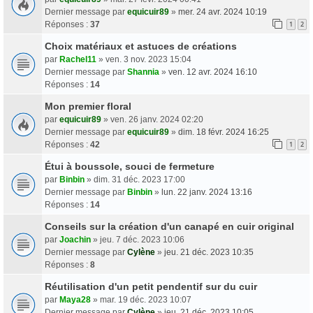
Dernier message par
equicuir89
»
mer. 24 avr. 2024 10:19
Réponses :
37
1
2
Choix matériaux et astuces de créations
par
Rachel11
» ven. 3 nov. 2023 15:04
Dernier message par
Shannia
»
ven. 12 avr. 2024 16:10
Réponses :
14
Mon premier floral
par
equicuir89
» ven. 26 janv. 2024 02:20
Dernier message par
equicuir89
»
dim. 18 févr. 2024 16:25
Réponses :
42
1
2
Étui à boussole, souci de fermeture
par
Binbin
» dim. 31 déc. 2023 17:00
Dernier message par
Binbin
»
lun. 22 janv. 2024 13:16
Réponses :
14
Conseils sur la création d'un canapé en cuir original
par
Joachin
» jeu. 7 déc. 2023 10:06
Dernier message par
Cylène
»
jeu. 21 déc. 2023 10:35
Réponses :
8
Réutilisation d'un petit pendentif sur du cuir
par
Maya28
» mar. 19 déc. 2023 10:07
Dernier message par
Cylène
»
jeu. 21 déc. 2023 10:05