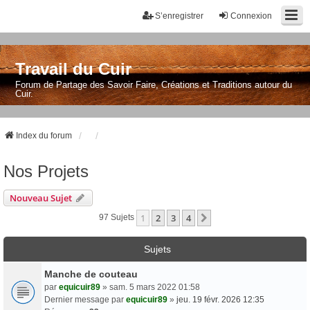
S’enregistrer
Connexion
Travail du Cuir
Forum de Partage des Savoir Faire, Créations et Traditions autour du
Cuir.
Index du forum
Nos Projets
Nouveau Sujet
1
2
3
4
Suivante
97 Sujets
Sujets
Manche de couteau
par
equicuir89
» sam. 5 mars 2022 01:58
Dernier message par
equicuir89
»
jeu. 19 févr. 2026 12:35