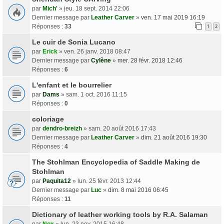
par
Mich'
» jeu. 18 sept. 2014 22:06
Dernier message par
Leather Carver
»
ven. 17 mai 2019 16:19
Réponses :
33
1
2
Le cuir de Sonia Lucano
par
Erick
» ven. 26 janv. 2018 08:47
Dernier message par
Cylène
»
mer. 28 févr. 2018 12:46
Réponses :
6
L'enfant et le bourrelier
par
Dams
» sam. 1 oct. 2016 11:15
Réponses :
0
coloriage
par
dendro-breizh
» sam. 20 août 2016 17:43
Dernier message par
Leather Carver
»
dim. 21 août 2016 19:30
Réponses :
4
The Stohlman Encyclopedia of Saddle Making de
Stohlman
par
Paquita12
» lun. 25 févr. 2013 12:44
Dernier message par
Luc
»
dim. 8 mai 2016 06:45
Réponses :
11
Dictionary of leather working tools by R.A. Salaman
par
Nox
» lun. 23 nov. 2015 16:48