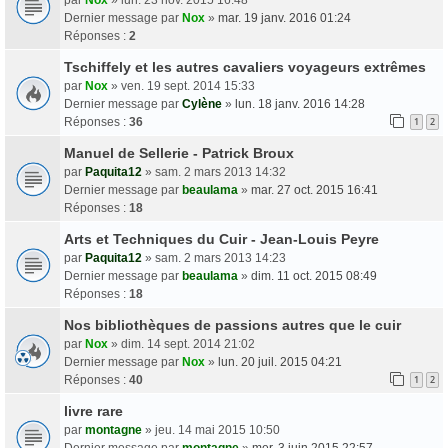
Dernier message par
Nox
»
mar. 19 janv. 2016 01:24
Réponses :
2
Tschiffely et les autres cavaliers voyageurs extrêmes
par
Nox
» ven. 19 sept. 2014 15:33
Dernier message par
Cylène
»
lun. 18 janv. 2016 14:28
Réponses :
36
1
2
Manuel de Sellerie - Patrick Broux
par
Paquita12
» sam. 2 mars 2013 14:32
Dernier message par
beaulama
»
mar. 27 oct. 2015 16:41
Réponses :
18
Arts et Techniques du Cuir - Jean-Louis Peyre
par
Paquita12
» sam. 2 mars 2013 14:23
Dernier message par
beaulama
»
dim. 11 oct. 2015 08:49
Réponses :
18
Nos bibliothèques de passions autres que le cuir
par
Nox
» dim. 14 sept. 2014 21:02
Dernier message par
Nox
»
lun. 20 juil. 2015 04:21
Réponses :
40
1
2
livre rare
par
montagne
» jeu. 14 mai 2015 10:50
Dernier message par
montagne
»
mer. 3 juin 2015 22:57