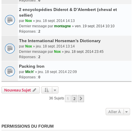
Réponses :
6
2 encyclopédies Diderot & D’Alembert (cheval et
sellier)
par
Nox
» jeu. 18 sept. 2014 14:13
Dernier message par
montagne
»
ven. 19 sept. 2014 10:10
Réponses :
2
The International Horseman’s Dictionary
par
Nox
» jeu. 18 sept. 2014 13:14
Dernier message par
Nox
»
jeu. 18 sept. 2014 23:45
Réponses :
2
Packing Iron
par
Mich'
» jeu. 18 sept. 2014 22:09
Réponses :
0
Nouveau Sujet
1
2
Suivante
36 Sujets
Aller À
PERMISSIONS DU FORUM