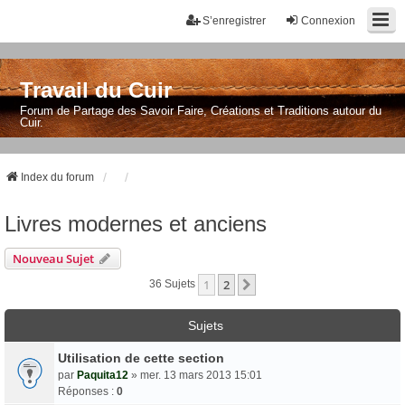
S’enregistrer
Connexion
Travail du Cuir
Forum de Partage des Savoir Faire, Créations et Traditions autour du
Cuir.
Index du forum
Livres modernes et anciens
Nouveau Sujet
1
2
Suivante
36 Sujets
Sujets
Utilisation de cette section
par
Paquita12
» mer. 13 mars 2013 15:01
Réponses :
0