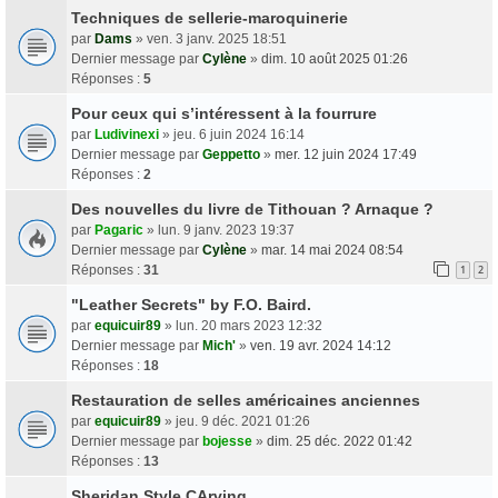
Techniques de sellerie-maroquinerie
par
Dams
» ven. 3 janv. 2025 18:51
Dernier message par
Cylène
»
dim. 10 août 2025 01:26
Réponses :
5
Pour ceux qui s’intéressent à la fourrure
par
Ludivinexi
» jeu. 6 juin 2024 16:14
Dernier message par
Geppetto
»
mer. 12 juin 2024 17:49
Réponses :
2
Des nouvelles du livre de Tithouan ? Arnaque ?
par
Pagaric
» lun. 9 janv. 2023 19:37
Dernier message par
Cylène
»
mar. 14 mai 2024 08:54
Réponses :
31
1
2
"Leather Secrets" by F.O. Baird.
par
equicuir89
» lun. 20 mars 2023 12:32
Dernier message par
Mich'
»
ven. 19 avr. 2024 14:12
Réponses :
18
Restauration de selles américaines anciennes
par
equicuir89
» jeu. 9 déc. 2021 01:26
Dernier message par
bojesse
»
dim. 25 déc. 2022 01:42
Réponses :
13
Sheridan Style CArving