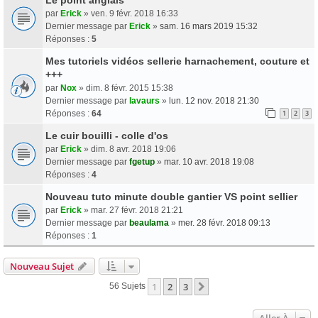
par
Erick
» ven. 9 févr. 2018 16:33
Dernier message par
Erick
»
sam. 16 mars 2019 15:32
Réponses :
5
Mes tutoriels vidéos sellerie harnachement, couture et
+++
par
Nox
» dim. 8 févr. 2015 15:38
Dernier message par
lavaurs
»
lun. 12 nov. 2018 21:30
Réponses :
64
1
2
3
Le cuir bouilli - colle d'os
par
Erick
» dim. 8 avr. 2018 19:06
Dernier message par
fgetup
»
mar. 10 avr. 2018 19:08
Réponses :
4
Nouveau tuto minute double gantier VS point sellier
par
Erick
» mar. 27 févr. 2018 21:21
Dernier message par
beaulama
»
mer. 28 févr. 2018 09:13
Réponses :
1
Nouveau Sujet
1
2
3
Suivante
56 Sujets
Aller À