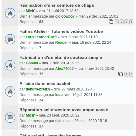
Réalisation d'une ceinture de chaps
par
Mich'
» ven. 11 août 2017 18:58
Dernier message par
old cowboy
»
mer. 29 déc. 2021 15:02
Réponses :
83
1
2
3
4
Hahns Atelier - Tutoriels vidéos Youtube
par
Lord LeatherCraft
» mer. 3 nov. 2021 11:10
Dernier message par
Reaper
»
mar. 16 nov. 2021 22:24
Réponses :
7
Fabrication d'un étui de couteau simple
par
Gobniu
» dim. 7 déc. 2014 19:25
Dernier message par
Alex74000
»
jeu. 4 nov. 2021 23:42
Réponses :
35
1
2
A l'aise dans mes basket
par
dendro-breizh
» dim. 27 mars 2016 12:45
Dernier message par
lou
»
ven. 16 juil. 2021 11:38
Réponses :
24
Réparation selle western avec arçon cassé
par
Mich'
» mer. 23 sept. 2020 10:22
Dernier message par
tipit
»
sam. 26 sept. 2020 15:18
Réponses :
17
Défis créatif : bracelet homme