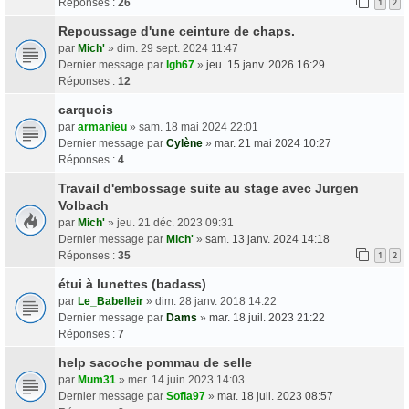
Réponses :
26
1
2
Repoussage d'une ceinture de chaps.
par
Mich'
» dim. 29 sept. 2024 11:47
Dernier message par
Igh67
»
jeu. 15 janv. 2026 16:29
Réponses :
12
carquois
par
armanieu
» sam. 18 mai 2024 22:01
Dernier message par
Cylène
»
mar. 21 mai 2024 10:27
Réponses :
4
Travail d'embossage suite au stage avec Jurgen
Volbach
par
Mich'
» jeu. 21 déc. 2023 09:31
Dernier message par
Mich'
»
sam. 13 janv. 2024 14:18
Réponses :
35
1
2
étui à lunettes (badass)
par
Le_Babelleir
» dim. 28 janv. 2018 14:22
Dernier message par
Dams
»
mar. 18 juil. 2023 21:22
Réponses :
7
help sacoche pommau de selle
par
Mum31
» mer. 14 juin 2023 14:03
Dernier message par
Sofia97
»
mar. 18 juil. 2023 08:57