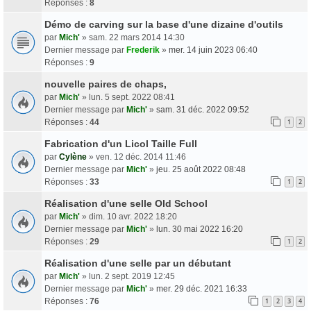
Réponses :
8
Démo de carving sur la base d'une dizaine d'outils
par
Mich'
» sam. 22 mars 2014 14:30
Dernier message par
Frederik
»
mer. 14 juin 2023 06:40
Réponses :
9
nouvelle paires de chaps,
par
Mich'
» lun. 5 sept. 2022 08:41
Dernier message par
Mich'
»
sam. 31 déc. 2022 09:52
Réponses :
44
1
2
Fabrication d'un Licol Taille Full
par
Cylène
» ven. 12 déc. 2014 11:46
Dernier message par
Mich'
»
jeu. 25 août 2022 08:48
Réponses :
33
1
2
Réalisation d'une selle Old School
par
Mich'
» dim. 10 avr. 2022 18:20
Dernier message par
Mich'
»
lun. 30 mai 2022 16:20
Réponses :
29
1
2
Réalisation d'une selle par un débutant
par
Mich'
» lun. 2 sept. 2019 12:45
Dernier message par
Mich'
»
mer. 29 déc. 2021 16:33
Réponses :
76
1
2
3
4