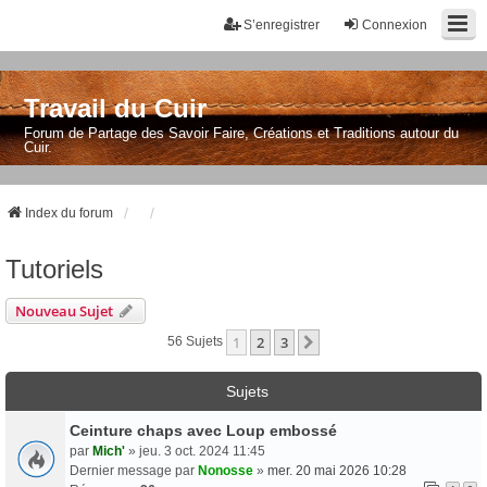
S’enregistrer
Connexion
Travail du Cuir
Forum de Partage des Savoir Faire, Créations et Traditions autour du
Cuir.
Index du forum
Tutoriels
Nouveau Sujet
1
2
3
Suivante
56 Sujets
Sujets
Ceinture chaps avec Loup embossé
par
Mich'
» jeu. 3 oct. 2024 11:45
Dernier message par
Nonosse
»
mer. 20 mai 2026 10:28