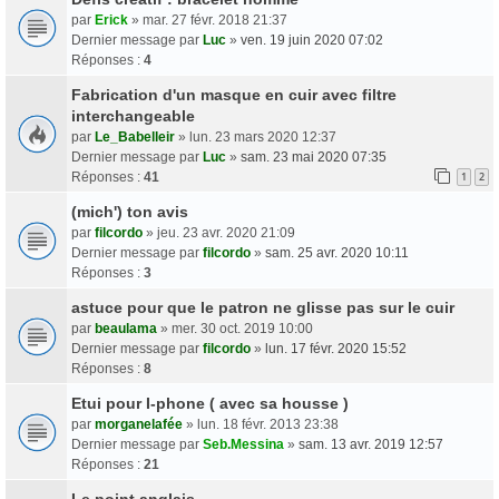
par
Erick
» mar. 27 févr. 2018 21:37
Dernier message par
Luc
»
ven. 19 juin 2020 07:02
Réponses :
4
Fabrication d'un masque en cuir avec filtre
interchangeable
par
Le_Babelleir
» lun. 23 mars 2020 12:37
Dernier message par
Luc
»
sam. 23 mai 2020 07:35
Réponses :
41
1
2
(mich') ton avis
par
filcordo
» jeu. 23 avr. 2020 21:09
Dernier message par
filcordo
»
sam. 25 avr. 2020 10:11
Réponses :
3
astuce pour que le patron ne glisse pas sur le cuir
par
beaulama
» mer. 30 oct. 2019 10:00
Dernier message par
filcordo
»
lun. 17 févr. 2020 15:52
Réponses :
8
Etui pour I-phone ( avec sa housse )
par
morganelafée
» lun. 18 févr. 2013 23:38
Dernier message par
Seb.Messina
»
sam. 13 avr. 2019 12:57
Réponses :
21
Le point anglais