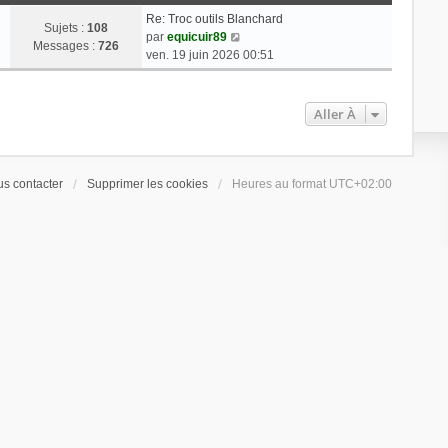
Re: Troc outils Blanchard
Sujets :
108
V
par
equicuir89
Messages :
726
o
ven. 19 juin 2026 00:51
i
r
l
Aller À
e
d
e
r
s contacter
Supprimer les cookies
Heures au format
UTC+02:00
n
i
e
r
m
e
s
s
a
g
e