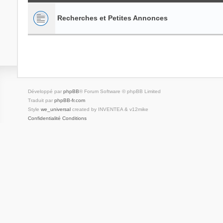
Recherches et Petites Annonces
Développé par
phpBB
® Forum Software © phpBB Limited
Traduit par
phpBB-fr.com
Style
we_universal
created by INVENTEA & v12mike
Confidentialité
Conditions