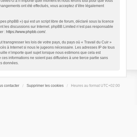
 celles-ci à n’importe quel moment et nous ferons tout pour que vous
s changements ont été effectués, vous acceptez d’être légalement
es phpBB ») qui est un script libre de forum, déclaré sous la licence
ent les discussions sur Internet. phpBB Limited n’est pas responsable
er :
https://www.phpbb.com/
.
 transgresser les lois de votre pays, du pays où « Travail du Cuir »
ccès à Internet si nous le jugeons nécessaire. Les adresses IP de tous
ille n’importe quel sujet lorsque nous estimons que cela est
es informations ne soient pas diffusées à une tierce partie sans
es données.
s contacter
Supprimer les cookies
Heures au format
UTC+02:00