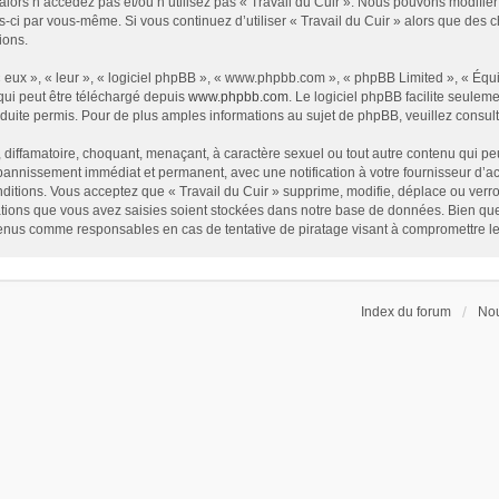
alors n’accédez pas et/ou n’utilisez pas « Travail du Cuir ». Nous pouvons modifier
les-ci par vous-même. Si vous continuez d’utiliser « Travail du Cuir » alors que de
ions.
eux », « leur », « logiciel phpBB », « www.phpbb.com », « phpBB Limited », « Équip
qui peut être téléchargé depuis
www.phpbb.com
. Le logiciel phpBB facilite seulem
te permis. Pour de plus amples informations au sujet de phpBB, veuillez consult
diffamatoire, choquant, menaçant, à caractère sexuel ou tout autre contenu qui peut
 bannissement immédiat et permanent, avec une notification à votre fournisseur d’a
itions. Vous acceptez que « Travail du Cuir » supprime, modifie, déplace ou verrou
ions que vous avez saisies soient stockées dans notre base de données. Bien que c
 tenus comme responsables en cas de tentative de piratage visant à compromettre l
Index du forum
Nou