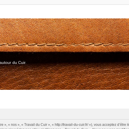
autour du Cuir.
e », « nos », « Travail du Cuir », « http://travail-du-cuir.fr/ »), vous acceptez d’ê