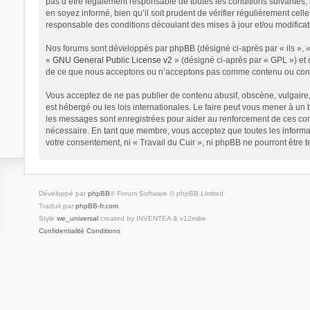
pas d’être légalement responsable de toutes les conditions suivantes, 
en soyez informé, bien qu’il soit prudent de vérifier régulièrement cel
responsable des conditions découlant des mises à jour et/ou modificat
Nos forums sont développés par phpBB (désigné ci-après par « ils », « 
«
GNU General Public License v2
» (désigné ci-après par « GPL ») et 
de ce que nous acceptons ou n’acceptons pas comme contenu ou condui
Vous acceptez de ne pas publier de contenu abusif, obscène, vulgaire, 
est hébergé ou les lois internationales. Le faire peut vous mener à un
les messages sont enregistrées pour aider au renforcement de ces cond
nécessaire. En tant que membre, vous acceptez que toutes les informat
votre consentement, ni « Travail du Cuir », ni phpBB ne pourront être
Développé par
phpBB
® Forum Software © phpBB Limited
Traduit par
phpBB-fr.com
Style
we_universal
created by INVENTEA & v12mike
Confidentialité
Conditions