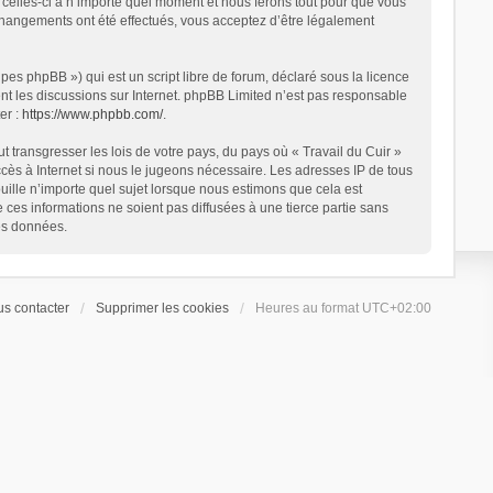
 celles-ci à n’importe quel moment et nous ferons tout pour que vous
s changements ont été effectués, vous acceptez d’être légalement
es phpBB ») qui est un script libre de forum, déclaré sous la licence
ent les discussions sur Internet. phpBB Limited n’est pas responsable
er :
https://www.phpbb.com/
.
 transgresser les lois de votre pays, du pays où « Travail du Cuir »
ccès à Internet si nous le jugeons nécessaire. Les adresses IP de tous
ille n’importe quel sujet lorsque nous estimons que cela est
es informations ne soient pas diffusées à une tierce partie sans
es données.
s contacter
Supprimer les cookies
Heures au format
UTC+02:00