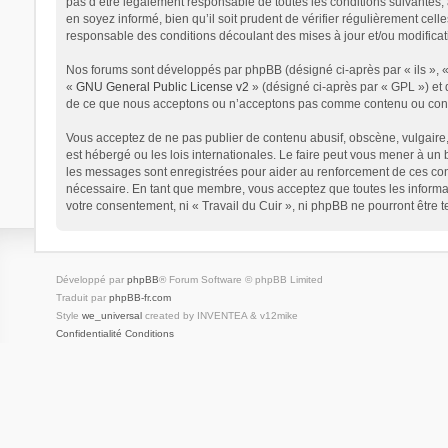
pas d’être légalement responsable de toutes les conditions suivantes, 
en soyez informé, bien qu’il soit prudent de vérifier régulièrement cel
responsable des conditions découlant des mises à jour et/ou modificat
Nos forums sont développés par phpBB (désigné ci-après par « ils », « 
«
GNU General Public License v2
» (désigné ci-après par « GPL ») et 
de ce que nous acceptons ou n’acceptons pas comme contenu ou condui
Vous acceptez de ne pas publier de contenu abusif, obscène, vulgaire, 
est hébergé ou les lois internationales. Le faire peut vous mener à un
les messages sont enregistrées pour aider au renforcement de ces cond
nécessaire. En tant que membre, vous acceptez que toutes les informat
votre consentement, ni « Travail du Cuir », ni phpBB ne pourront être
Développé par
phpBB
® Forum Software © phpBB Limited
Traduit par
phpBB-fr.com
Style
we_universal
created by INVENTEA & v12mike
Confidentialité
Conditions