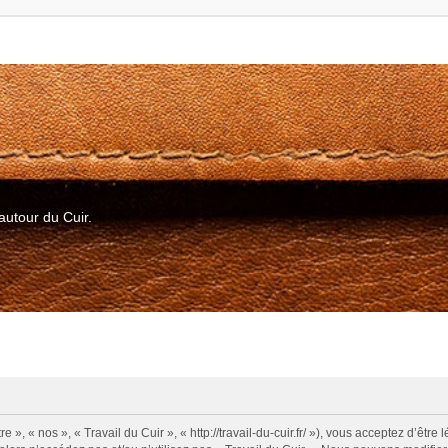
autour du Cuir.
e », « nos », « Travail du Cuir », « http://travail-du-cuir.fr/ »), vous acceptez d’ê