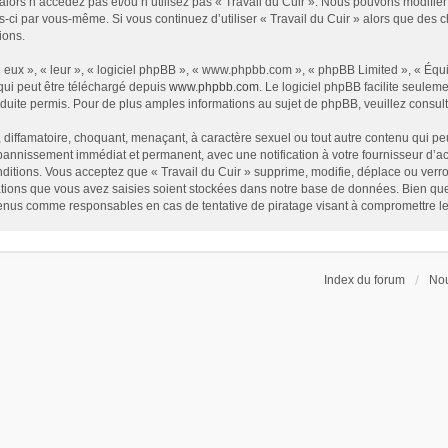
alors n’accédez pas et/ou n’utilisez pas « Travail du Cuir ». Nous pouvons modifier
les-ci par vous-même. Si vous continuez d’utiliser « Travail du Cuir » alors que de
ions.
eux », « leur », « logiciel phpBB », « www.phpbb.com », « phpBB Limited », « Équip
qui peut être téléchargé depuis
www.phpbb.com
. Le logiciel phpBB facilite seulem
te permis. Pour de plus amples informations au sujet de phpBB, veuillez consult
diffamatoire, choquant, menaçant, à caractère sexuel ou tout autre contenu qui peut
 bannissement immédiat et permanent, avec une notification à votre fournisseur d’a
itions. Vous acceptez que « Travail du Cuir » supprime, modifie, déplace ou verrou
ions que vous avez saisies soient stockées dans notre base de données. Bien que c
 tenus comme responsables en cas de tentative de piratage visant à compromettre l
Index du forum
Nou