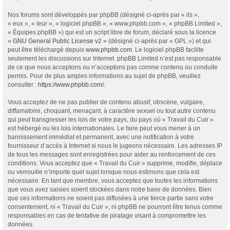
Nos forums sont développés par phpBB (désigné ci-après par « ils »,
« eux », « leur », « logiciel phpBB », « www.phpbb.com », « phpBB Limited »,
« Équipes phpBB ») qui est un script libre de forum, déclaré sous la licence
«
GNU General Public License v2
» (désigné ci-après par « GPL ») et qui
peut être téléchargé depuis
www.phpbb.com
. Le logiciel phpBB facilite
seulement les discussions sur Internet. phpBB Limited n’est pas responsable
de ce que nous acceptons ou n’acceptons pas comme contenu ou conduite
permis. Pour de plus amples informations au sujet de phpBB, veuillez
consulter :
https://www.phpbb.com/
.
Vous acceptez de ne pas publier de contenu abusif, obscène, vulgaire,
diffamatoire, choquant, menaçant, à caractère sexuel ou tout autre contenu
qui peut transgresser les lois de votre pays, du pays où « Travail du Cuir »
est hébergé ou les lois internationales. Le faire peut vous mener à un
bannissement immédiat et permanent, avec une notification à votre
fournisseur d’accès à Internet si nous le jugeons nécessaire. Les adresses IP
de tous les messages sont enregistrées pour aider au renforcement de ces
conditions. Vous acceptez que « Travail du Cuir » supprime, modifie, déplace
ou verrouille n’importe quel sujet lorsque nous estimons que cela est
nécessaire. En tant que membre, vous acceptez que toutes les informations
que vous avez saisies soient stockées dans notre base de données. Bien
que ces informations ne soient pas diffusées à une tierce partie sans votre
consentement, ni « Travail du Cuir », ni phpBB ne pourront être tenus comme
responsables en cas de tentative de piratage visant à compromettre les
données.