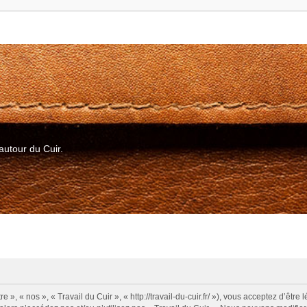
autour du Cuir.
e », « nos », « Travail du Cuir », « http://travail-du-cuir.fr/ »), vous acceptez d’ê