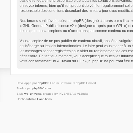
pas d’être légalement responsable de toutes les conditions suivantes, 
en soyez informé, bien qu’il soit prudent de vérifier régulièrement cel
responsable des conditions découlant des mises à jour et/ou modificat
Nos forums sont développés par phpBB (désigné ci-après par « ils », « 
«
GNU General Public License v2
» (désigné ci-après par « GPL ») et 
de ce que nous acceptons ou n’acceptons pas comme contenu ou condui
Vous acceptez de ne pas publier de contenu abusif, obscène, vulgaire, 
est hébergé ou les lois internationales. Le faire peut vous mener à un
les messages sont enregistrées pour aider au renforcement de ces cond
nécessaire. En tant que membre, vous acceptez que toutes les informat
votre consentement, ni « Travail du Cuir », ni phpBB ne pourront être
Développé par
phpBB
® Forum Software © phpBB Limited
Traduit par
phpBB-fr.com
Style
we_universal
created by INVENTEA & v12mike
Confidentialité
Conditions