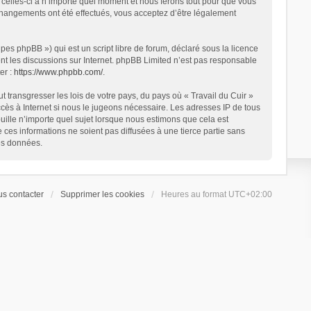
 celles-ci à n’importe quel moment et nous ferons tout pour que vous
s changements ont été effectués, vous acceptez d’être légalement
es phpBB ») qui est un script libre de forum, déclaré sous la licence
ent les discussions sur Internet. phpBB Limited n’est pas responsable
er :
https://www.phpbb.com/
.
 transgresser les lois de votre pays, du pays où « Travail du Cuir »
ccès à Internet si nous le jugeons nécessaire. Les adresses IP de tous
ille n’importe quel sujet lorsque nous estimons que cela est
es informations ne soient pas diffusées à une tierce partie sans
es données.
s contacter
Supprimer les cookies
Heures au format
UTC+02:00