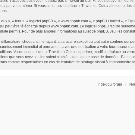
alors n’accédez pas et/ou n’utilisez pas « Travail du Cuir ». Nous pouvons modifier
les-ci par vous-même. Si vous continuez d’utiliser « Travail du Cuir » alors que de
ions.
eux », « leur », « logiciel phpBB », « www.phpbb.com », « phpBB Limited », « Équip
qui peut être téléchargé depuis
www.phpbb.com
. Le logiciel phpBB facilite seulem
te permis. Pour de plus amples informations au sujet de phpBB, veuillez consult
diffamatoire, choquant, menaçant, à caractère sexuel ou tout autre contenu qui peut
 bannissement immédiat et permanent, avec une notification à votre fournisseur d’a
itions. Vous acceptez que « Travail du Cuir » supprime, modifie, déplace ou verrou
ions que vous avez saisies soient stockées dans notre base de données. Bien que c
 tenus comme responsables en cas de tentative de piratage visant à compromettre l
Index du forum
Nou