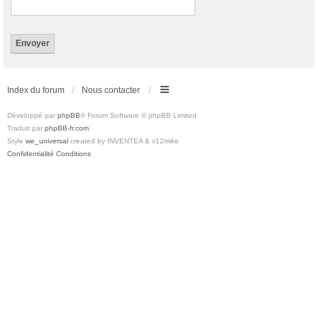
Index du forum
Nous contacter
Développé par
phpBB
® Forum Software © phpBB Limited
Traduit par
phpBB-fr.com
Style
we_universal
created by INVENTEA & v12mike
Confidentialité
Conditions