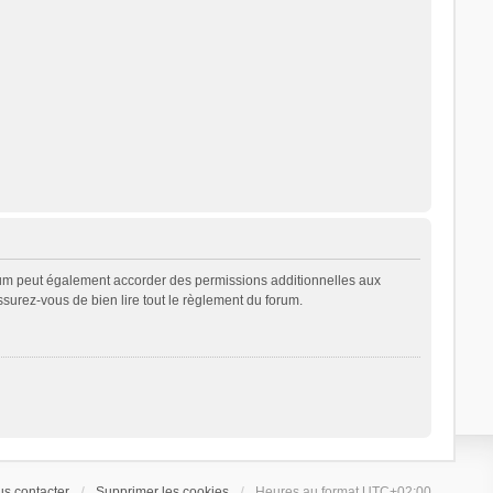
rum peut également accorder des permissions additionnelles aux
ssurez-vous de bien lire tout le règlement du forum.
s contacter
Supprimer les cookies
Heures au format
UTC+02:00