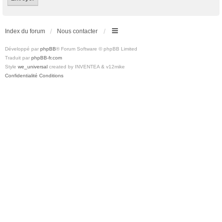
Index du forum
Nous contacter
Développé par
phpBB
® Forum Software © phpBB Limited
Traduit par
phpBB-fr.com
Style
we_universal
created by INVENTEA & v12mike
Confidentialité
Conditions