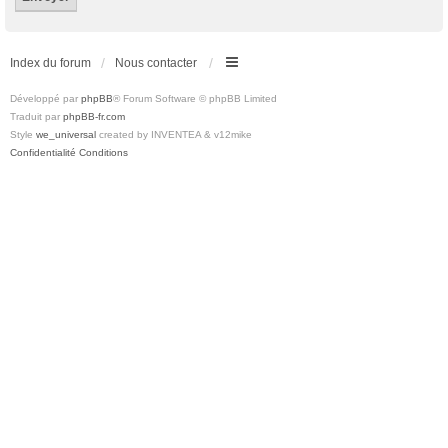
Index du forum
Nous contacter
Développé par
phpBB
® Forum Software © phpBB Limited
Traduit par
phpBB-fr.com
Style
we_universal
created by INVENTEA & v12mike
Confidentialité
Conditions