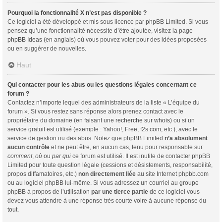
Pourquoi la fonctionnalité X n’est pas disponible ?
Ce logiciel a été développé et mis sous licence par phpBB Limited. Si vous
pensez qu’une fonctionnalité nécessite d’être ajoutée, visitez la page
phpBB Ideas
(en anglais) où vous pouvez voter pour des idées proposées
ou en suggérer de nouvelles.
Haut
Qui contacter pour les abus ou les questions légales concernant ce
forum ?
Contactez n’importe lequel des administrateurs de la liste « L’équipe du
forum ». Si vous restez sans réponse alors prenez contact avec le
propriétaire du domaine (en faisant une
recherche sur whois
) ou si un
service gratuit est utilisé (exemple : Yahoo!, Free, f2s.com, etc.), avec le
service de gestion ou des abus. Notez que phpBB Limited
n’a absolument
aucun contrôle
et ne peut être, en aucun cas, tenu pour responsable sur
comment
,
où
ou
par qui
ce forum est utilisé. Il est inutile de contacter phpBB
Limited pour toute question légale (cessions et désistements, responsabilité,
propos diffamatoires, etc.)
non directement liée
au site Internet phpbb.com
ou au logiciel phpBB lui-même. Si vous adressez un courriel au groupe
phpBB à propos de l’utilisation
par une tierce partie
de ce logiciel vous
devez vous attendre à une réponse très courte voire à aucune réponse du
tout.