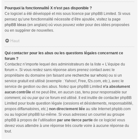
Pourquoi la fonctionnalité X n’est pas disponible ?
Ce logiciel a été développé et mis sous licence par phpBB Limited. Si vous
pensez qu’une fonctionnalité nécessite d’être ajoutée, visitez la page
phpBB Ideas
(en anglais) où vous pouvez voter pour des idées proposées
ou en suggérer de nouvelles.
Haut
Qui contacter pour les abus ou les questions légales concernant ce
forum ?
Contactez n’importe lequel des administrateurs de la liste « L’équipe du
forum ». Si vous restez sans réponse alors prenez contact avec le
propriétaire du domaine (en faisant une
recherche sur whois
) ou si un
service gratuit est utilisé (exemple : Yahoo!, Free, f2s.com, etc.), avec le
service de gestion ou des abus. Notez que phpBB Limited
n’a absolument
aucun contrôle
et ne peut être, en aucun cas, tenu pour responsable sur
comment
,
où
ou
par qui
ce forum est utilisé. Il est inutile de contacter phpBB
Limited pour toute question légale (cessions et désistements, responsabilité,
propos diffamatoires, etc.)
non directement liée
au site Internet phpbb.com
ou au logiciel phpBB lui-même. Si vous adressez un courriel au groupe
phpBB à propos de l’utilisation
par une tierce partie
de ce logiciel vous
devez vous attendre à une réponse très courte voire à aucune réponse du
tout.