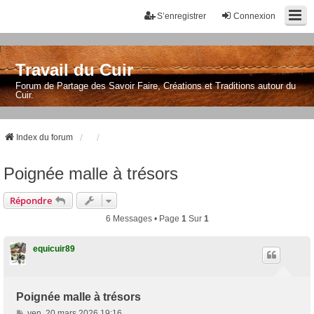
S’enregistrer
Connexion
Travail du Cuir
Forum de Partage des Savoir Faire, Créations et Traditions autour du
Cuir.
Index du forum
Poignée malle à trésors
Répondre
6 Messages • Page
1
Sur
1
equicuir89
Poignée malle à trésors
M
ven. 20 mars 2026 19:16