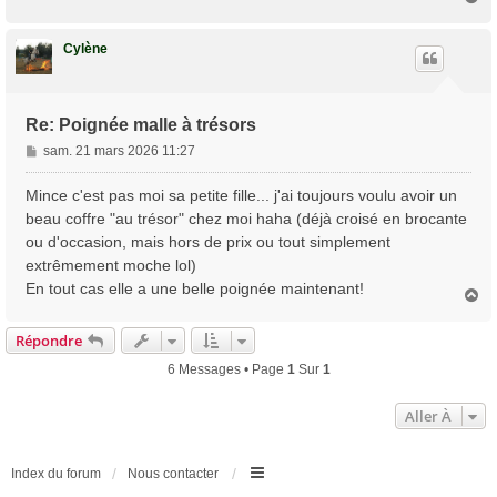
a
u
t
Cylène
Re: Poignée malle à trésors
M
sam. 21 mars 2026 11:27
e
s
Mince c'est pas moi sa petite fille... j'ai toujours voulu avoir un
s
beau coffre "au trésor" chez moi haha (déjà croisé en brocante
a
ou d'occasion, mais hors de prix ou tout simplement
g
extrêmement moche lol)
e
En tout cas elle a une belle poignée maintenant!
H
a
u
Répondre
t
6 Messages • Page
1
Sur
1
Aller À
Index du forum
Nous contacter