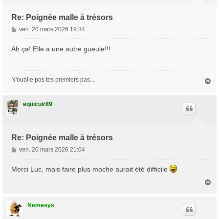
Re: Poignée malle à trésors
M
ven. 20 mars 2026 19:34
e
s
Ah ça! Elle a une autre gueule!!!
s
a
g
N'oublie pas tes premiers pas...
H
e
a
u
t
equicuir89
Re: Poignée malle à trésors
M
ven. 20 mars 2026 21:04
e
s
Merci Luc, mais faire plus moche aurait été difficile
s
H
a
a
g
u
e
t
Nemesys