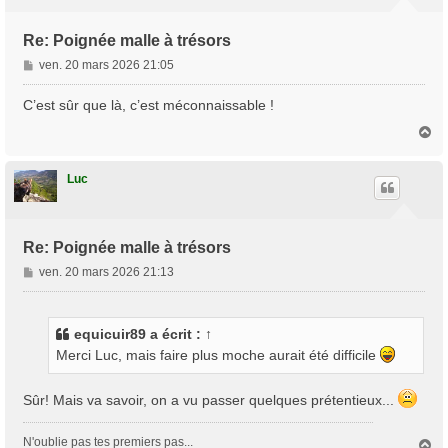
Re: Poignée malle à trésors
M
ven. 20 mars 2026 21:05
e
s
C’est sûr que là, c’est méconnaissable !
s
H
a
a
g
u
e
t
Luc
Re: Poignée malle à trésors
M
ven. 20 mars 2026 21:13
e
s
s
equicuir89
a écrit :
↑
a
Merci Luc, mais faire plus moche aurait été difficile
g
e
Sûr! Mais va savoir, on a vu passer quelques prétentieux...
N'oublie pas tes premiers pas...
H