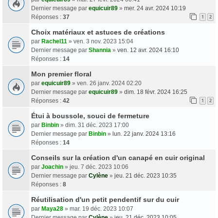
Dernier message par
equicuir89
»
mer. 24 avr. 2024 10:19
Réponses :
37
1
2
Choix matériaux et astuces de créations
par
Rachel11
» ven. 3 nov. 2023 15:04
Dernier message par
Shannia
»
ven. 12 avr. 2024 16:10
Réponses :
14
Mon premier floral
par
equicuir89
» ven. 26 janv. 2024 02:20
Dernier message par
equicuir89
»
dim. 18 févr. 2024 16:25
Réponses :
42
1
2
Étui à boussole, souci de fermeture
par
Binbin
» dim. 31 déc. 2023 17:00
Dernier message par
Binbin
»
lun. 22 janv. 2024 13:16
Réponses :
14
Conseils sur la création d'un canapé en cuir original
par
Joachin
» jeu. 7 déc. 2023 10:06
Dernier message par
Cylène
»
jeu. 21 déc. 2023 10:35
Réponses :
8
Réutilisation d'un petit pendentif sur du cuir
par
Maya28
» mar. 19 déc. 2023 10:07
Dernier message par
Cylène
»
jeu. 21 déc. 2023 10:05