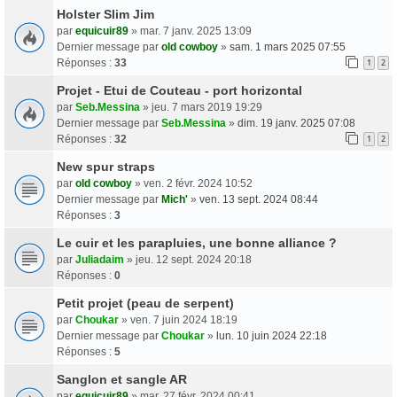
Holster Slim Jim
par
equicuir89
» mar. 7 janv. 2025 13:09
Dernier message par
old cowboy
»
sam. 1 mars 2025 07:55
Réponses :
33
1
2
Projet - Etui de Couteau - port horizontal
par
Seb.Messina
» jeu. 7 mars 2019 19:29
Dernier message par
Seb.Messina
»
dim. 19 janv. 2025 07:08
Réponses :
32
1
2
New spur straps
par
old cowboy
» ven. 2 févr. 2024 10:52
Dernier message par
Mich'
»
ven. 13 sept. 2024 08:44
Réponses :
3
Le cuir et les parapluies, une bonne alliance ?
par
Juliadaim
» jeu. 12 sept. 2024 20:18
Réponses :
0
Petit projet (peau de serpent)
par
Choukar
» ven. 7 juin 2024 18:19
Dernier message par
Choukar
»
lun. 10 juin 2024 22:18
Réponses :
5
Sanglon et sangle AR
par
equicuir89
» mar. 27 févr. 2024 00:41