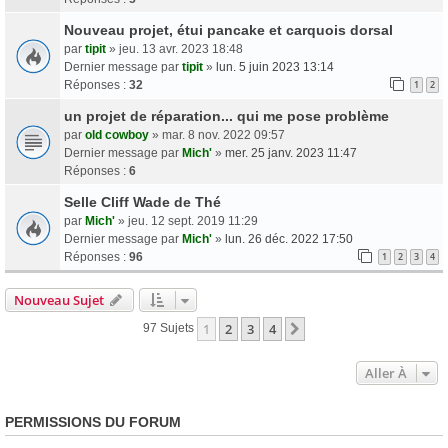
Nouveau projet, étui pancake et carquois dorsal
par
tipit
» jeu. 13 avr. 2023 18:48
Dernier message par
tipit
»
lun. 5 juin 2023 13:14
Réponses :
32
1
2
un projet de réparation... qui me pose problème
par
old cowboy
» mar. 8 nov. 2022 09:57
Dernier message par
Mich'
»
mer. 25 janv. 2023 11:47
Réponses :
6
Selle Cliff Wade de Thé
par
Mich'
» jeu. 12 sept. 2019 11:29
Dernier message par
Mich'
»
lun. 26 déc. 2022 17:50
Réponses :
96
1
2
3
4
Nouveau Sujet
1
2
3
4
Suivante
97 Sujets
Aller À
PERMISSIONS DU FORUM