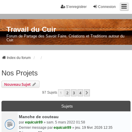
S’enregistrer
Connexion
Travail du Cuir
Forum de Partage des Savoir Faire, Créations et Traditions autour du
Cuir.
Index du forum
Nos Projets
Nouveau Sujet
1
2
3
4
Suivante
97 Sujets
Sujets
Manche de couteau
par
equicuir89
» sam. 5 mars 2022 01:58
Dernier message par
equicuir89
»
jeu. 19 févr. 2026 12:35