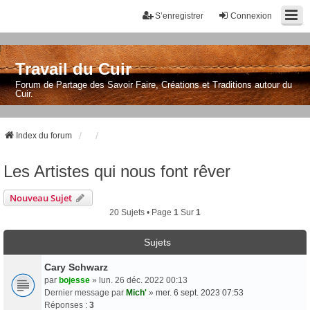
S’enregistrer
Connexion
Travail du Cuir
Forum de Partage des Savoir Faire, Créations et Traditions autour du
Cuir.
Index du forum
Les Artistes qui nous font rêver
Nouveau Sujet
20 Sujets • Page
1
Sur
1
Sujets
Cary Schwarz
par
bojesse
» lun. 26 déc. 2022 00:13
Dernier message par
Mich'
»
mer. 6 sept. 2023 07:53
Réponses :
3