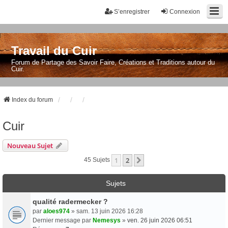
S’enregistrer
Connexion
Travail du Cuir
Forum de Partage des Savoir Faire, Créations et Traditions autour du
Cuir.
Index du forum
Cuir
Nouveau Sujet
1
2
Suivante
45 Sujets
Sujets
qualité radermecker ?
par
aloes974
» sam. 13 juin 2026 16:28
Dernier message par
Nemesys
»
ven. 26 juin 2026 06:51